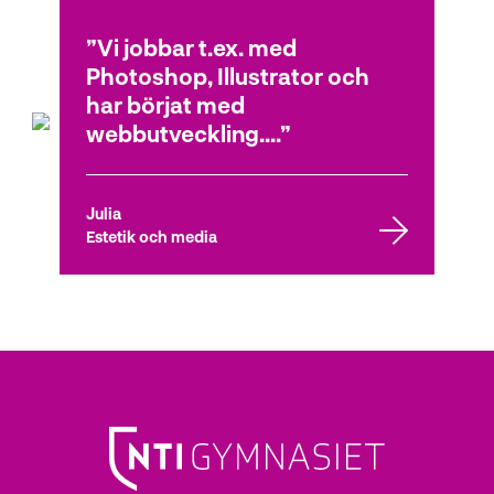
Vi jobbar t.ex. med
Alumn: Leon Ramstedt
Photoshop, Illustrator och
Estetiska programmet
har börjat med
webbutveckling....
Julia
Estetik och media