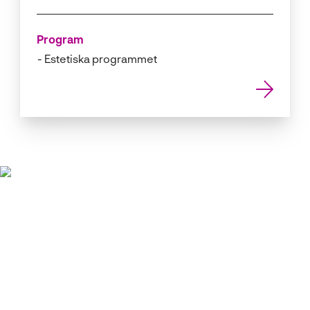
Program
Estetiska programmet
Vill du veta mer?
Kom på öppet hus så får du mer information om
programmet och om möjligheterna efter examen.