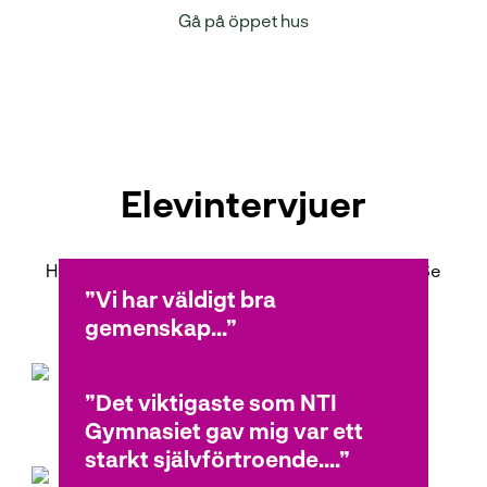
Gå på öppet hus
Elevintervjuer
Hur är det att gå estetiska programmet på NTI? Se
vad våra elever tycker!
Vi har väldigt bra
gemenskap...
Det viktigaste som NTI
Bryndis
Gymnasiet gav mig var ett
Estetiska programmet
starkt självförtroende....