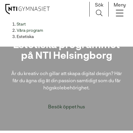
Sök
Meny
H
Huvudnavigation
Start
o
Våra program
p
Estetiska
Estetiska programmet
p
a
på NTI Helsingborg
t
i
l
Är du kreativ och gillar att skapa digital design? Här
l
får du ägna dig åt din passion samtidigt som du får
i
högskolebehörighet.
n
n
Besök öppet hus
e
h
å
l