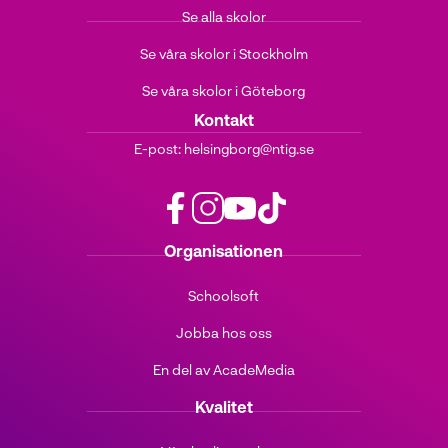
Se alla skolor
Se våra skolor i Stockholm
Se våra skolor i Göteborg
Kontakt
E-post:
helsingborg@ntig.se
f
i
y
t
Organisationen
a
n
o
i
c
s
u
k
Schoolsoft
e
t
t
t
b
a
u
o
Jobba hos oss
o
g
b
k
o
r
e
(
En del av AcadeMedia
k
a
(
ö
(
m
ö
p
Kvalitet
ö
(
p
p
p
ö
p
n