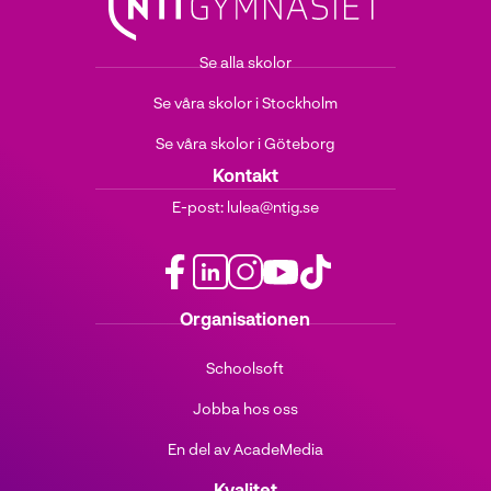
Se alla skolor
Se våra skolor i Stockholm
Se våra skolor i Göteborg
Kontakt
E-post:
lulea@ntig.se
f
l
i
y
t
Organisationen
a
i
n
o
i
c
n
s
u
k
Schoolsoft
e
k
t
t
t
b
e
a
u
o
Jobba hos oss
o
d
g
b
k
o
i
r
e
(
En del av AcadeMedia
k
n
a
(
ö
(
(
m
ö
p
Kvalitet