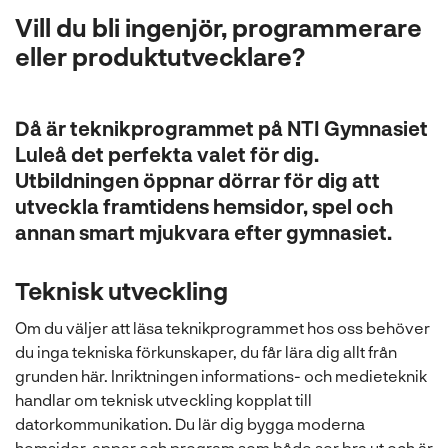
l
Vill du bli ingenjör, programmerare
eller produktutvecklare?
Då är teknikprogrammet på NTI Gymnasiet
Luleå det perfekta valet för dig.
Utbildningen öppnar dörrar för dig att
utveckla framtidens hemsidor, spel och
annan smart mjukvara efter gymnasiet.
Teknisk utveckling
Om du väljer att läsa teknikprogrammet hos oss behöver
du inga tekniska förkunskaper, du får lära dig allt från
grunden här. Inriktningen informations- och medieteknik
handlar om teknisk utveckling kopplat till
datorkommunikation. Du lär dig bygga moderna
hemsidor, appar och program som både ser bra ut och är