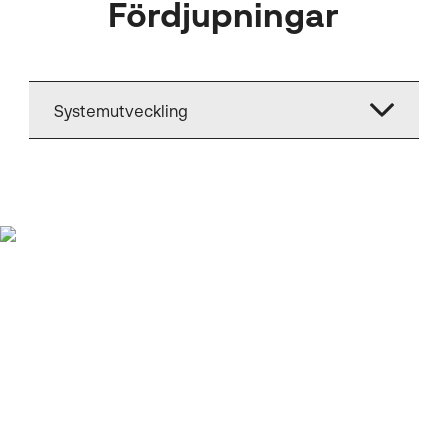
Fördjupningar
Systemutveckling
Det roligaste är att det
är mycket
programmering och att
man får tillgång till