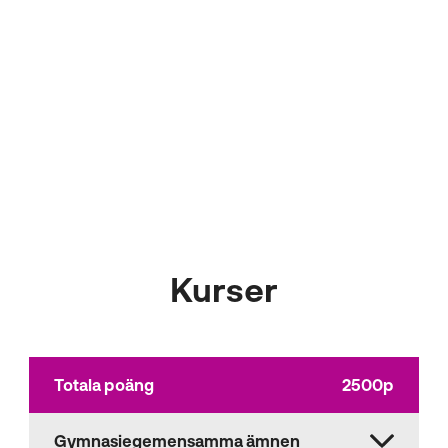
mycket teknik och
datorprogram.
Salah
NTI Gymnasiet
Kurser
Totala poäng
2500p
Gymnasiegemensamma ämnen