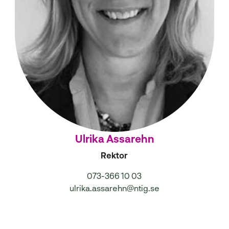
Ulrika Assarehn
Rektor
073-366 10 03
ulrika.assarehn@ntig.se