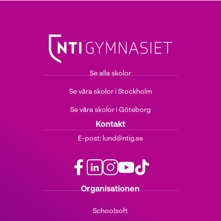
Se alla skolor
Se våra skolor i Stockholm
Se våra skolor i Göteborg
Kontakt
E-post:
lund@ntig.se
f
l
i
y
t
Organisationen
a
i
n
o
i
c
n
s
u
k
Schoolsoft
e
k
t
t
t