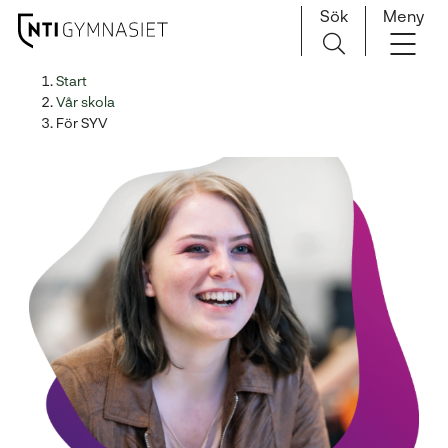
Sök
Meny
H
Huvudnavigation
Start
o
Vår skola
p
För SYV
p
a
t
i
l
l
i
n
n
e
h
å
l