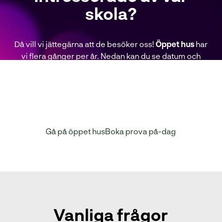
skola?
Då vill vi jättegärna att de besöker oss!
Öppet hus
har
vi flera gånger per år. Nedan kan du se datum och
eleven kan även anmäla sig för påminnelser.
Prova
på-dagar
, också kallat skuggning och elev för en
dag, arrangeras löpande. Allt eleven behöver göra
är att anmäla sig via vårt formulär på knappen nedan.
Gå på öppet hus
Boka prova på-dag
Vanliga frågor