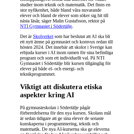
studier inom teknik och matematik. Det finns en
stor nyfikenhet, både bland våra nuvarande
elever och bland de elever som söker sig hit till
nästa läsår, säger Malin Gustafsson, rektor på
NTI Gymnasiet i Södertälje
.
Det är
Skolverket
som har beslutat att AI ska bli
ett nytt ämne på gymnasiet och komvux redan till
hösten 2024. Det innebär att skolor i Sverige kan
erbjuda kurser i AI inom ramen för sina befintliga
program och som ett individuellt val. På NTI
Gymnasiet i Södertälje blir kursen tillgänglig för
elever på både el- och energi- och
teknikprogrammet.
Viktigt att diskutera etiska
aspekter kring AI
På gymnasieskolan i Södertälje pågår
förberedelserna för den nya kursen. Skolans mål
är sedan tidigare att ge sina elever de senaste
kunskaperna i programmering, teknik och
matematik. De nya AI-kurserna ska ge eleverna