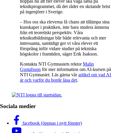
hoppas nu att fler elever ska våga satsa på
teknikprogrammet, då det råder en skriande brist
på ingenjörer i Sverige.
– Hos oss ska eleverna få chans att tillämpa sina
kunskaper i praktiken, inte bara studera ämnena
från ett teoretiskt perspektiv. Våra
teknikutbildningar blir både relevanta och mer
intressanta, samtidigt ger vi våra elever ett
försprång inför vidare studier på tekniska
högskolor i framtiden, säger Erik Isakson.
Kontakta NTI Gymnasiets rektor
Malin
Gustafsson
för mer information om AI-kursen på
NTI Gymnasiet. Läs gärna vår
artikel om vad AI
är och varför du borde läsa det
.
Sociala medier
facebook (öppnas i nytt fönster)