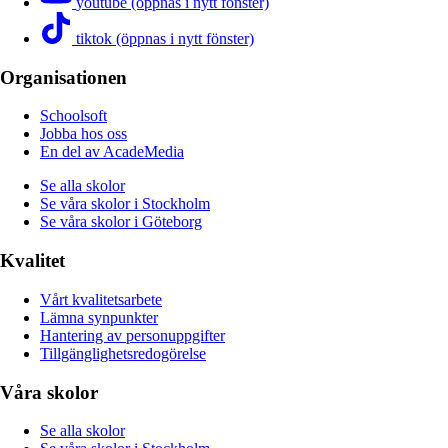
youtube (öppnas i nytt fönster)
tiktok (öppnas i nytt fönster)
Organisationen
Schoolsoft
Jobba hos oss
En del av AcadeMedia
Se alla skolor
Se våra skolor i Stockholm
Se våra skolor i Göteborg
Kvalitet
Vårt kvalitetsarbete
Lämna synpunkter
Hantering av personuppgifter
Tillgänglighetsredogörelse
Våra skolor
Se alla skolor