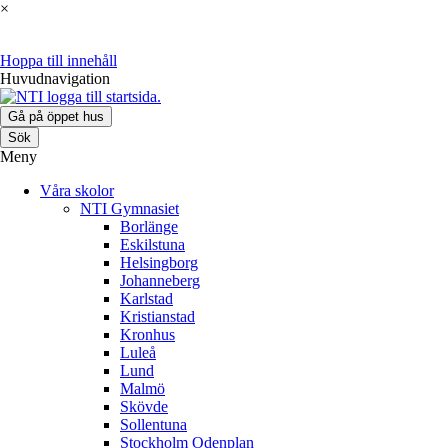
×
Hoppa till innehåll
Huvudnavigation
Gå på öppet hus
Sök
Meny
Våra skolor
NTI Gymnasiet
Borlänge
Eskilstuna
Helsingborg
Johanneberg
Karlstad
Kristianstad
Kronhus
Luleå
Lund
Malmö
Skövde
Sollentuna
Stockholm Odenplan