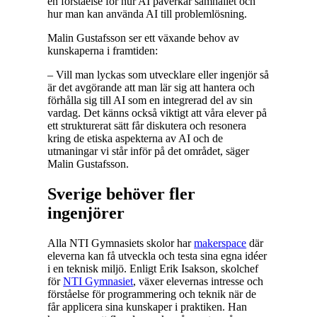
en förståelse för hur AI påverkar samhället och
hur man kan använda AI till problemlösning.
Malin Gustafsson ser ett växande behov av
kunskaperna i framtiden:
– Vill man lyckas som utvecklare eller ingenjör så
är det avgörande att man lär sig att hantera och
förhålla sig till AI som en integrerad del av sin
vardag. Det känns också viktigt att våra elever på
ett strukturerat sätt får diskutera och resonera
kring de etiska aspekterna av AI och de
utmaningar vi står inför på det området, säger
Malin Gustafsson.
Sverige behöver fler
ingenjörer
Alla NTI Gymnasiets skolor har
makerspace
där
eleverna kan få utveckla och testa sina egna idéer
i en teknisk miljö. Enligt Erik Isakson, skolchef
för
NTI Gymnasiet
, växer elevernas intresse och
förståelse för programmering och teknik när de
får applicera sina kunskaper i praktiken. Han