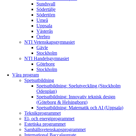
Sundsvall
Södertälje
Södertörn
Umeå
Uppsala
Västerås
Örebro
NTI Vetenskapsgymnasiet
Gävle
Stockholm
NTI Handelsgymnasiet
Göteborg
Stockholm
Våra program
Spetsutbildning
Spetsutbildning: Spelutveckling (Stockholm
Odenplan)
Spetsutbildning: Innovativ teknisk design
(Göteborg & Helsingborg)
Spetsutbildning: Matematik och AI (Uppsala)
Teknikprogrammet
El- och energiprogrammet
Estetiska programmet
Samhällsvetenskapsprogrammet
International Baccalaureate