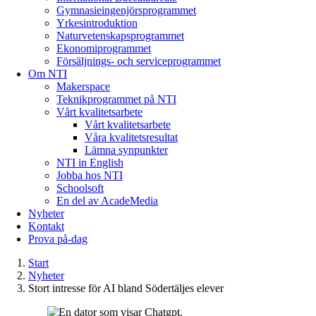
Gymnasieingenjörsprogrammet
Yrkesintroduktion
Naturvetenskapsprogrammet
Ekonomiprogrammet
Försäljnings- och serviceprogrammet
Om NTI
Makerspace
Teknikprogrammet på NTI
Vårt kvalitetsarbete
Vårt kvalitetsarbete
Våra kvalitetsresultat
Lämna synpunkter
NTI in English
Jobba hos NTI
Schoolsoft
En del av AcadeMedia
Nyheter
Kontakt
Prova på-dag
Start
Nyheter
Stort intresse för AI bland Södertäljes elever