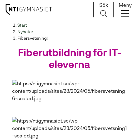
Sök
Meny
H
Huvudnavigation
Start
o
Nyheter
p
Fibersvetsning!
p
Fiberutbildning för IT-
a
t
eleverna
i
l
l
i
n
n
e
h
å
l