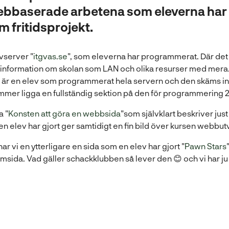
bbaserade arbetena som eleverna har gj
m fritidsprojekt.
(
evserver "
itgvas.se
", som eleverna har programmerat. Där det 
ö
 information om skolan som LAN och olika resurser med mera.
p
är en elev som programmerat hela servern och den skäms inte 
p
ommer ligga en fullständig sektion på den för programmering 2
n
(
a "
Konsten att göra en webbsida
"som självklart beskriver just
a
ö
 elev har gjort ger samtidigt en fin bild över kursen webbutv
s
p
i
(
har vi en ytterligare en sida som en elev har gjort "
Pawn Stars
p
n
sida. Vad gäller schackklubben så lever den 😊 och vi har ju
n
y
a
t
s
t
i
f
n
ö
y
n