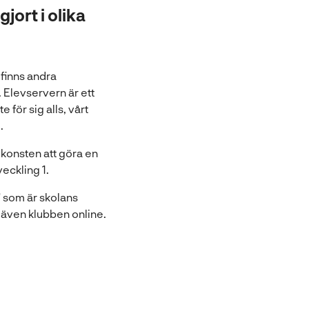
ort i olika
finns andra
 Elevservern är ett
för sig alls, vårt
.
 konsten att göra en
eckling 1.
" som är skolans
ö
 även klubben online.
p
p
n
a
s