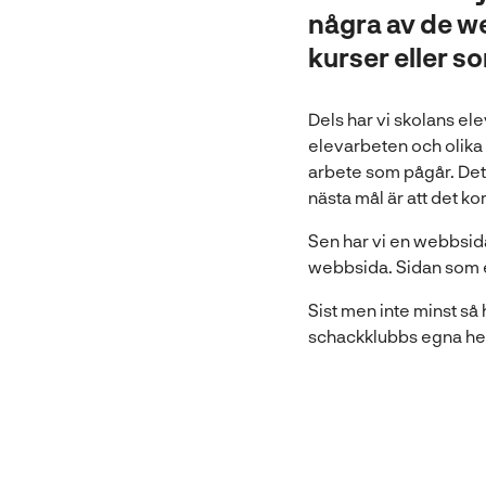
några av de we
l
l
kurser eller so
Dels har vi skolans el
elevarbeten och olika
arbete som pågår. Det 
nästa mål är att det k
Sen har vi en webbsid
webbsida. Sidan som en
Sist men inte minst så 
schackklubbs egna hem