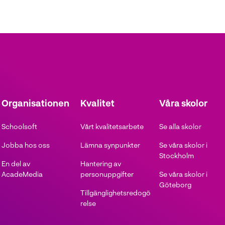
i
t
s
t
t
f
e
t
ö
r
t
n
)
f
s
t
e
Organisationen
Kvalitet
Våra skolor
r
t
)
Schoolsoft
Vårt kvalitetsarbete
Se alla skolor
r
Jobba hos oss
Lämna synpunkter
Se våra skolor i
)
Stockholm
En del av
Hantering av
AcadeMedia
personuppgifter
Se våra skolor i
Göteborg
Tillgänglighetsredogö
relse