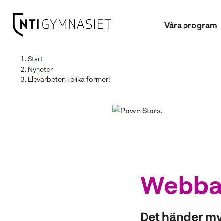
Våra program
H
Huvudnavigation
Start
o
Nyheter
p
Elevarbeten i olika former!
p
a
t
i
l
l
i
n
Webbas
n
e
h
Det händer myc
å