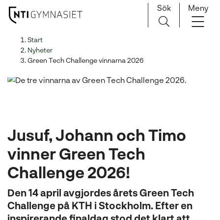
Sök
Meny
H
Huvudnavigation
Start
o
Nyheter
p
Green Tech Challenge vinnarna 2026
p
a
t
i
l
Jusuf, Johann och Timo
l
i
vinner Green Tech
n
n
Challenge 2026!
e
h
Den 14 april avgjordes årets Green Tech
å
Challenge på KTH i Stockholm. Efter en
l
inspirerande finaldag stod det klart att