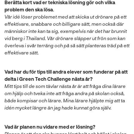
Berätta kort vad er tekniska lösning gör och vilka
problem den ska lösa
.
Vår idé löser problemet med att skicka ut drönare på ett
effektivare, snabbare och billigare sätt, men också där
människor inte kan ta sig, exempelvis när det har brunnit
vid berg i Thailand. Vår drönare släpper ut frön som kan
överleva i svår terräng och på så sätt planteras träd på ett
effektivare sätt.
Vad har du för tips till andra elever som funderar på att
delta i Green Tech Challenge nästa år?
Mitt tips till de som tävlar nästa år är att fråga dina lärare
om hjälp och tveka inte att fråga andra på skolan också,
både kompisar och lärare. Mina lärare hjälpte mig att ta
idén mycket längre än jag hade kunnat göra själv.
Vad är planen nu vidare med er lösning?
Planen är att den ska byggas klart helt och hållet i skolan