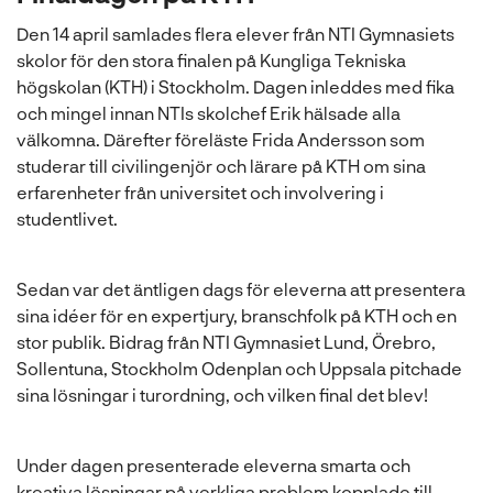
Den 14 april samlades flera elever från NTI Gymnasiets
skolor för den stora finalen på Kungliga Tekniska
högskolan (KTH) i Stockholm. Dagen inleddes med fika
och mingel innan NTIs skolchef Erik hälsade alla
välkomna. Därefter föreläste Frida Andersson som
studerar till civilingenjör och lärare på KTH om sina
erfarenheter från universitet och involvering i
studentlivet.
Sedan var det äntligen dags för eleverna att presentera
sina idéer för en expertjury, branschfolk på KTH och en
stor publik. Bidrag från NTI Gymnasiet Lund, Örebro,
Sollentuna, Stockholm Odenplan och Uppsala pitchade
sina lösningar i turordning, och vilken final det blev!
Under dagen presenterade eleverna smarta och
kreativa lösningar på verkliga problem kopplade till