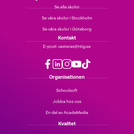
Se alla skolor
Se våra skolor i Stockholm
Se våra skolor i Göteborg
Kontakt
E-post:
vasteras@ntig.se
f
l
i
y
t
Organisationen
a
i
n
o
i
c
n
s
u
k
Schoolsoft
e
k
t
t
t
b
e
a
u
o
Jobba hos oss
o
d
g
b
k
o
i
r
e
(
En del av AcadeMedia
k
n
a
(
ö
(
(
m
ö
p
Kvalitet
ö
ö
(
p
p