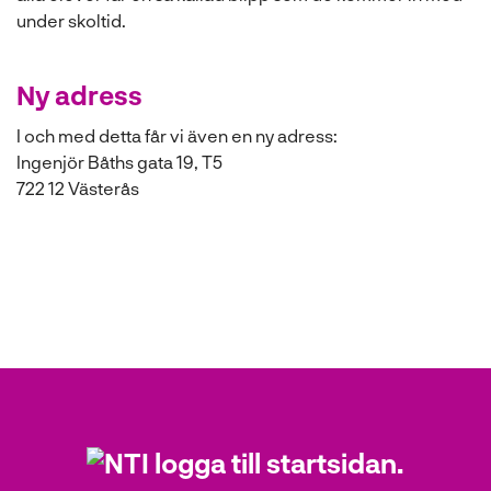
l
under skoltid.
Ny adress
I och med detta får vi även en ny adress:
Ingenjör Båths gata 19, T5
722 12 Västerås