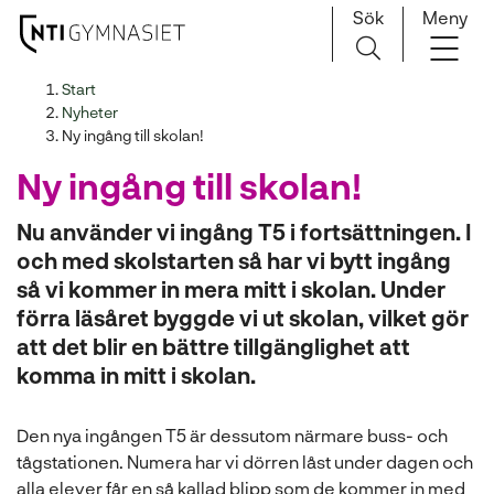
Sök
Meny
H
Huvudnavigation
Start
o
Nyheter
p
Ny ingång till skolan!
p
Ny ingång till skolan!
a
t
Nu använder vi ingång T5 i fortsättningen. I
i
och med skolstarten så har vi bytt ingång
l
så vi kommer in mera mitt i skolan. Under
l
förra läsåret byggde vi ut skolan, vilket gör
i
att det blir en bättre tillgänglighet att
n
n
komma in mitt i skolan.
e
h
Den nya ingången T5 är dessutom närmare buss- och
å
tågstationen. Numera har vi dörren låst under dagen och
l
alla elever får en så kallad blipp som de kommer in med