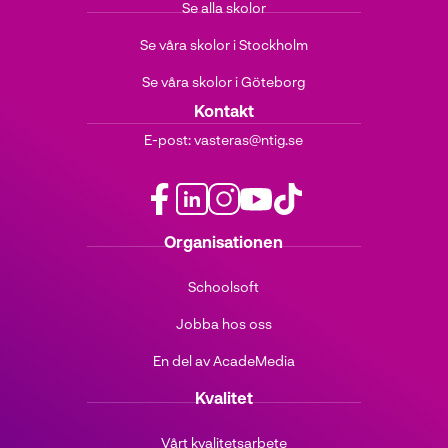
Se alla skolor
Se våra skolor i Stockholm
Se våra skolor i Göteborg
Kontakt
E-post:
vasteras@ntig.se
f
l
i
y
t
Organisationen
a
i
n
o
i
c
n
s
u
k
Schoolsoft
e
k
t
t
t
b
e
a
u
o
Jobba hos oss
o
d
g
b
k
o
i
r
e
(
En del av AcadeMedia
k
n
a
(
ö
(
(
m
ö
p
Kvalitet
ö
ö
(
p
p
p
p
ö
p
n
Vårt kvalitetsarbete