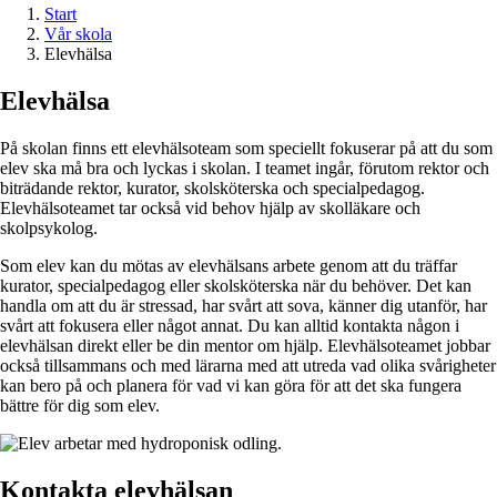
Start
Vår skola
Elevhälsa
Elevhälsa
På skolan finns ett elevhälsoteam som speciellt fokuserar på att du som
elev ska må bra och lyckas i skolan. I teamet ingår, förutom rektor och
biträdande rektor, kurator, skolsköterska och specialpedagog.
Elevhälsoteamet tar också vid behov hjälp av skolläkare och
skolpsykolog.
Som elev kan du mötas av elevhälsans arbete genom att du träffar
kurator, specialpedagog eller skolsköterska när du behöver. Det kan
handla om att du är stressad, har svårt att sova, känner dig utanför, har
svårt att fokusera eller något annat. Du kan alltid kontakta någon i
elevhälsan direkt eller be din mentor om hjälp. Elevhälsoteamet jobbar
också tillsammans och med lärarna med att utreda vad olika svårigheter
kan bero på och planera för vad vi kan göra för att det ska fungera
bättre för dig som elev.
Kontakta elevhälsan