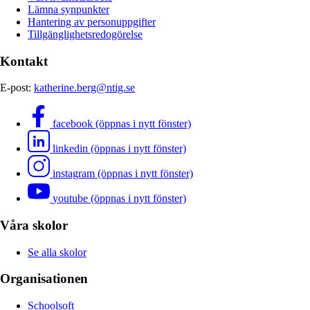
Lämna synpunkter
Hantering av personuppgifter
Tillgänglighetsredogörelse
Kontakt
E-post:
katherine.berg@ntig.se
facebook (öppnas i nytt fönster)
linkedin (öppnas i nytt fönster)
instagram (öppnas i nytt fönster)
youtube (öppnas i nytt fönster)
Våra skolor
Se alla skolor
Organisationen
Schoolsoft