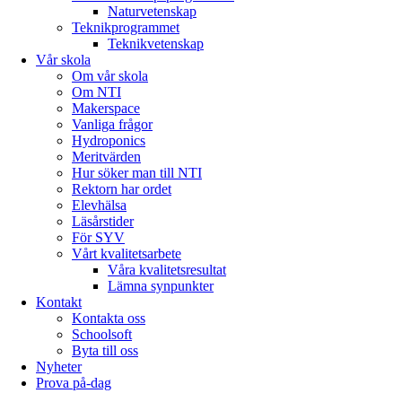
Naturvetenskap
Teknikprogrammet
Teknikvetenskap
Vår skola
Om vår skola
Om NTI
Makerspace
Vanliga frågor
Hydroponics
Meritvärden
Hur söker man till NTI
Rektorn har ordet
Elevhälsa
Läsårstider
För SYV
Vårt kvalitetsarbete
Våra kvalitetsresultat
Lämna synpunkter
Kontakt
Kontakta oss
Schoolsoft
Byta till oss
Nyheter
Prova på-dag