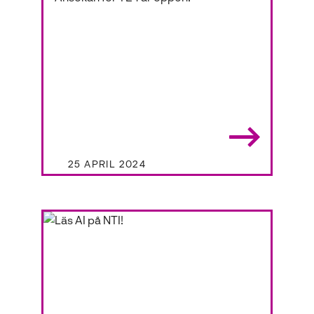
Inför nästa läsår, i augusti 2024,
kommer skolorna gå ihop. Läs mer
om sammanslagningen här.
25 APRIL 2024
NYHETER
Ansökan för TE4 är
öppen!
Se vilka skolor som erbjuder
programmet och hur du ansöker
här.