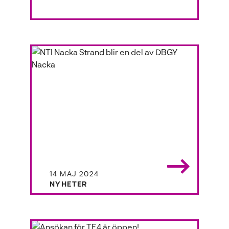
20 DECEMBER 2024
NYHETER
Öppet hus på NTI
Gymnasiet
Kom in på öppet hus hos oss!
14 MAJ 2024
NYHETER
NTI Nacka Strand blir en
del av DBGY Nacka