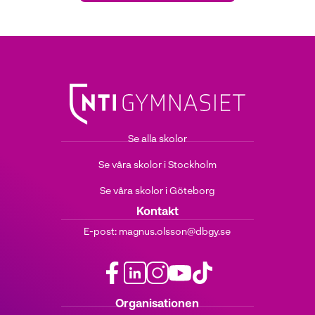
Gymnasiet
Certifiera dig inom tex. Microsoft,
Python och C#.
Se alla skolor
Se våra skolor i Stockholm
Se våra skolor i Göteborg
Kontakt
E-post:
magnus.olsson@dbgy.se
f
l
i
y
t
Organisationen
a
i
n
o
i