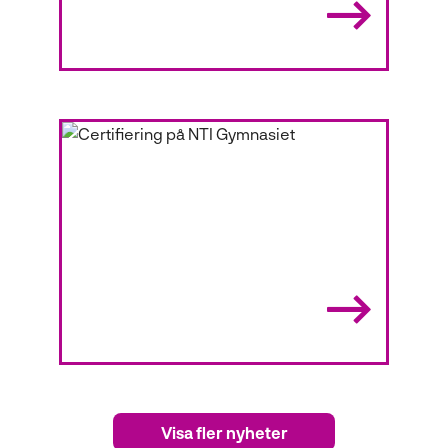
8 FEBRUARI 2024
NYHETER
Läs AI på NTI!
Nu kan du läsa en AI-kurs på de
allra flesta av våra skolor.
31 OKTOBER 2023
NYHETER
Certifiering på NTI
Visa fler nyheter