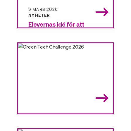
9 MARS 2026
NYHETER
Elevernas idé för att
minska översvämningar
Adrian och Ismail från NTI Uppsala
deltar i Green Tech Challenge
med sin idé om växtintegrerade
hängrännor.
23 JANUARI 2026
NYHETER