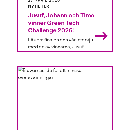
27 APRIL 2026
l
NYHETER
Jusuf, Johann och Timo
vinner Green Tech
Challenge 2026!
Läs om finalen och vår intervju
med en av vinnarna, Jusuf!