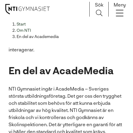
Sök
Meny
H
Huvudnavigation
Start
o
Om NTI
p
En del av Academedia
p
a
t
i
En del av AcadeMedia
l
l
i
NTI Gymnasiet ingår i AcadeMedia – Sveriges
n
största utbildningsföretag. Det ger oss den trygghet
n
och stabilitet som behövs för att kunna erbjuda
e
utbildningar av hög kvalitet. NTI Gymnasiet är en
h
friskola och vi kontrolleras och godkänns av
å
Skolinspektionen. Det är ytterligare en garanti för att
l
vi håller den standard och kvalitet som krävs.