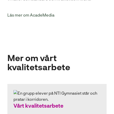
l
(
Läs mer om AcadeMedia
ö
p
p
n
a
s
Mer om vårt
i
n
kvalitetsarbete
y
t
t
f
ö
n
Vårt kvalitetsarbete
s
t