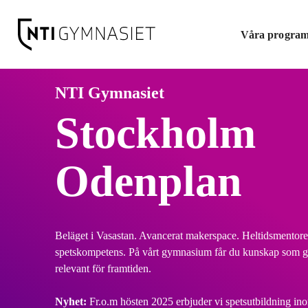
H
Huvudnavigation
o
Våra progra
p
p
a
t
NTI Gymnasiet
i
Stockholm
l
l
i
Odenplan
n
n
e
h
Beläget i Vasastan. Avancerat makerspace. Heltidsmentore
å
spetskompetens. På vårt gymnasium får du kunskap som gö
l
relevant för framtiden.
l
Nyhet:
Fr.o.m hösten 2025 erbjuder vi spetsutbildning in