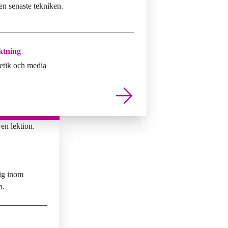
en senaste tekniken.
ktning
etik och media
dig inom
n.