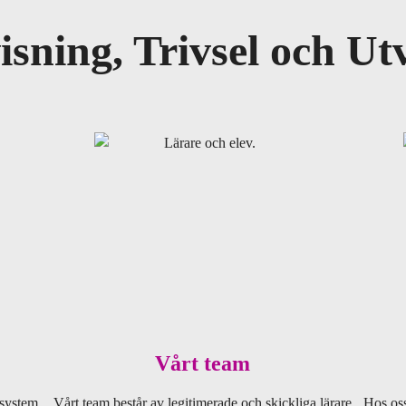
sning, Trivsel och Ut
Vårt team
 system
Vårt team består av legitimerade och skickliga lärare
Hos oss