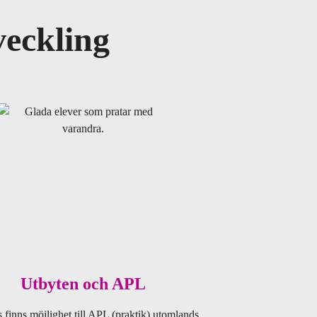
veckling
Utbyten och APL
 finns möjlighet till APL (praktik) utomlands