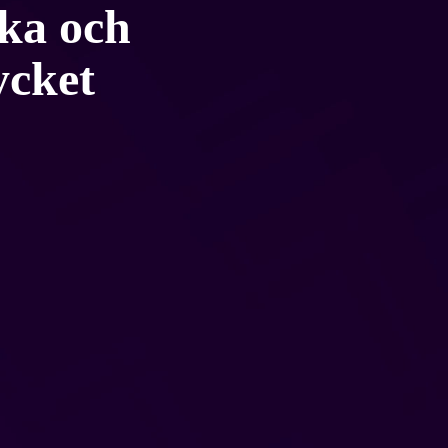
ska och
ycket