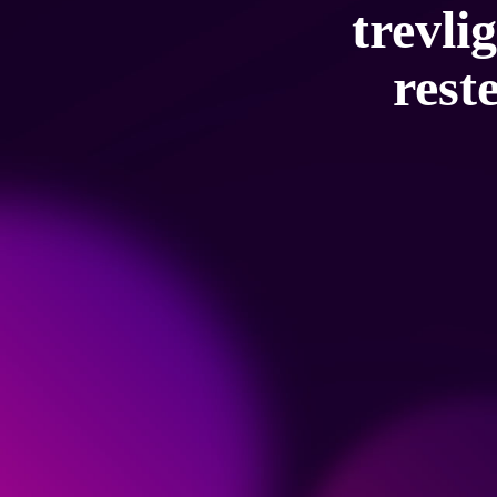
trevli
rest