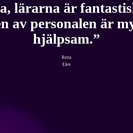
ga, lärarna är fantasti
en av personalen är m
hjälpsam.
Reza
Elev