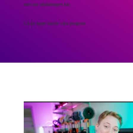
mer om utbildningen här.
Gå på öppet hus
Se våra program