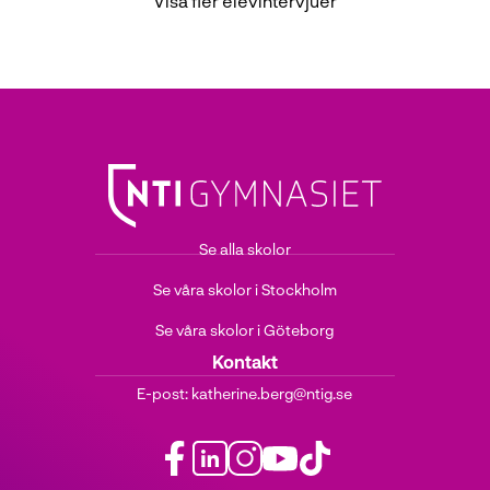
Visa fler elevintervjuer
Se alla skolor
Se våra skolor i Stockholm
Se våra skolor i Göteborg
Kontakt
E-post:
katherine.berg@ntig.se
f
l
i
y
t