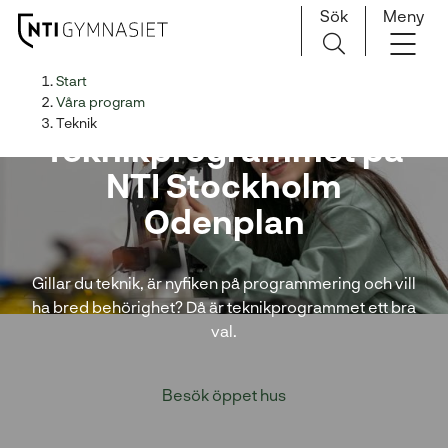
Sök
Meny
H
Huvudnavigation
Start
o
Våra program
p
Teknik
Teknikprogrammet på
p
a
NTI Stockholm
t
Odenplan
i
l
l
Gillar du teknik, är nyfiken på programmering och vill
i
ha bred behörighet? Då är teknikprogrammet ett bra
n
val.
n
e
h
Besök öppet hus
å
l