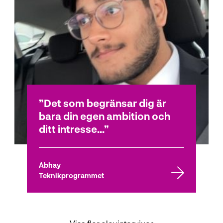
Det som begränsar dig är
bara din egen ambition och
ditt intresse...
Abhay
Teknikprogrammet