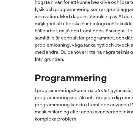
högsta nivån för att kunna beskriva och lösa
fysik och programmering som är grundläggan
innovation. Med dagens utveckling av AI och
möjlighet att utforska hur biologi och teknik ka
hållbarhet, miljö och framtidens lösningar. Te
samhälle är centralt för programmet, och därför
problemlösning, våga tänka nytt och utveckla
med andra. Du behöver inte ha några tekniska 
från grunden.
Programmering
I programmeringskurserna på vårt gymnasium 
programmeringsspråk och fördjupa dig mer i
programmering kan du i framtiden använda för a
maskininlärning eller andra avancerade tekno
komplexa problem.