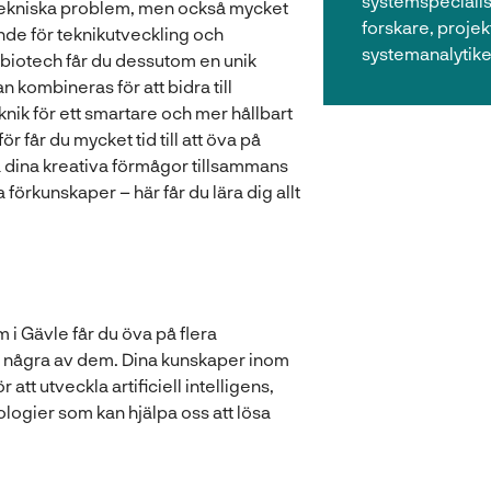
systemspecialis
 tekniska problem, men också mycket
forskare, projek
de för teknikutveckling och
systemanalytike
 biotech får du dessutom en unik
n kombineras för att bidra till
knik för ett smartare och mer hållbart
 får du mycket tid till att öva på
 dina kreativa förmågor tillsammans
förkunskaper – här får du lära dig allt
i Gävle får du öva på flera
 några av dem. Dina kunskaper inom
tt utveckla artificiell intelligens,
logier som kan hjälpa oss att lösa