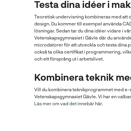
Testa dina idéer i ma
Teoretisk undervisning kombineras med att du
design. Du kommer till exempel använda CAD
lösningar. Sedan tar du dina idéer vidare i vå
Vetenskapsgymnasiet i Gävle där du använder
microdatorer för att utveckla och testa dina 
också ta olika certifikat i programmering, vilk
och ett försprång ut i arbetslivet.
Kombinera teknik me
Vill du kombinera teknikprogrammet med e-sp
Vetenskapsgymnasiet Gävle. Vi har en valbar 
(
Läs mer om vad det innebär här.
ö
p
p