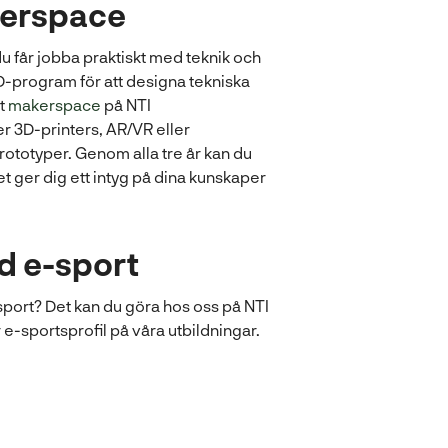
kerspace
 får jobba praktiskt med teknik och
-program för att designa tekniska
rt
makerspace
på NTI
 3D-printers, AR/VR eller
prototyper. Genom alla tre år kan du
et ger dig ett intyg på dina kunskaper
d e-sport
ort? Det kan du göra hos oss på NTI
e-sportsprofil på våra utbildningar.