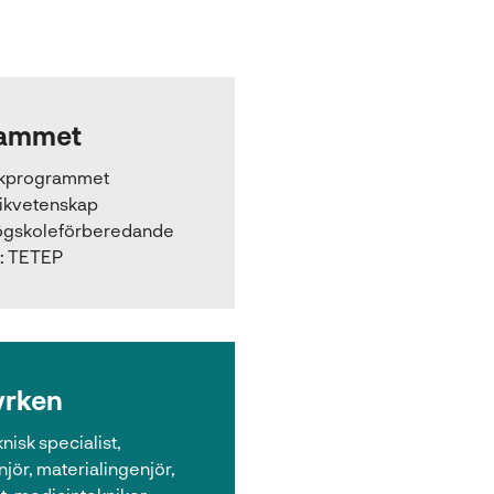
ammet
ikprogrammet
ikvetenskap
gskoleförberedande
:
TETEP
yrken
knisk specialist,
jör, materialingenjör,