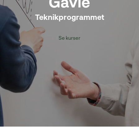
Gävle
Teknikprogrammet
Se kurser