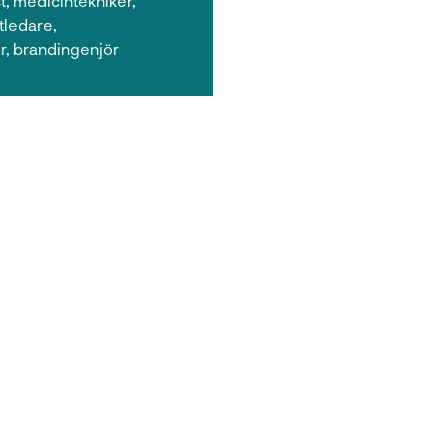
t, medicintekniker,
tledare,
r, brandingenjör