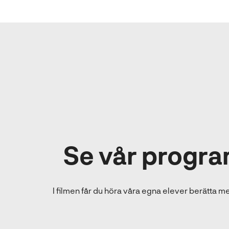
n
a
s
i
n
y
t
t
f
ö
n
s
Se vår progra
t
e
r
)
I filmen får du höra våra egna elever berätta