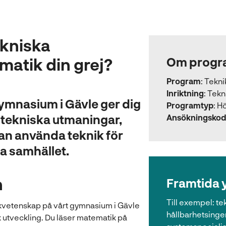
ekniska
atik din grej?
Om progr
Program
:
Tekn
Inriktning
:
Tekn
mnasium i Gävle ger dig
Programtyp
:
Hö
i tekniska utmaningar,
Ansökningskod
n använda teknik för
ra samhället.
n
Framtida 
Till exempel:
te
kvetenskap på vårt gymnasium i Gävle
hållbarhetsingen
k utveckling. Du läser matematik på