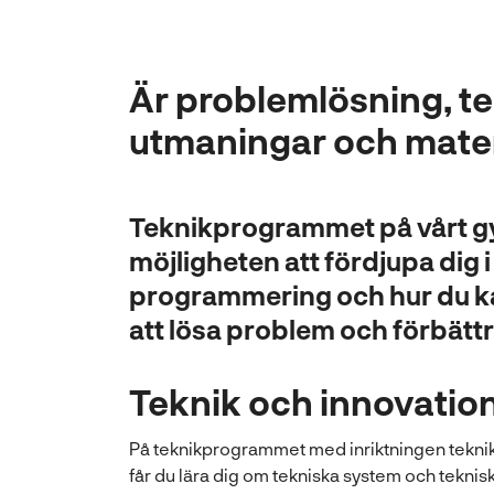
Är problemlösning, t
utmaningar och matem
Teknikprogrammet på vårt gy
möjligheten att fördjupa dig 
programmering och hur du ka
att lösa problem och förbätt
Teknik och innovatio
På teknikprogrammet med inriktningen tekni
får du lära dig om tekniska system och teknis