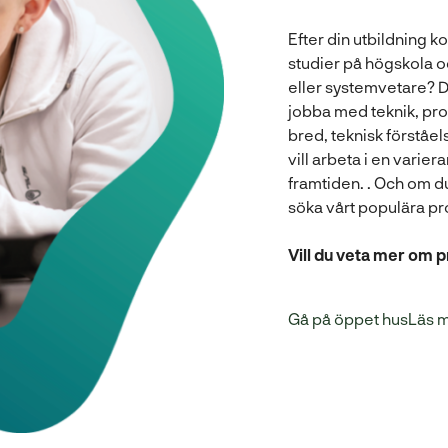
Efter din utbildning 
studier på högskola och
eller systemvetare? Du
jobba med teknik, pro
bred, teknisk förståel
vill arbeta i en varier
framtiden. . Och om d
söka vårt populära p
Vill du veta mer om
Gå på öppet hus
Läs 