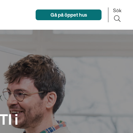
Sök
Gå på öppet hus
I i