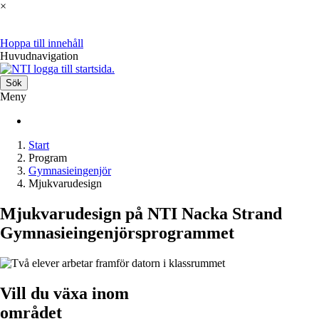
×
Hoppa till innehåll
Huvudnavigation
Sök
Meny
Start
Program
Gymnasieingenjör
Mjukvarudesign
Mjukvarudesign på NTI Nacka Strand
Gymnasieingenjörsprogrammet
Vill du växa inom
området