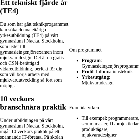
Ett tekniskt fjärde år
(TE4)
Du som har gått teknikprogrammet
kan söka denna ettåriga
yrkesutbildning (TE4) på vårt
gymnasium i Nacka, Stockholm,
som leder till
Om programmet
gymnasieingenjörsexamen inom
mjukvarudesign. Det är en gratis
Program
:
och CSN-berättigad
Gymnasieingenjörsprogramm
vidareutbildning, perfekt för dig
Profil
:
Informationsteknik
som vill börja arbeta med
Yrkesutgång
:
mjukvaruutveckling så fort som
Mjukvarudesign
möjligt.
10 veckors
branschnära praktik
Framtida yrken
Till exempel:
programmerare
Under utbildningen på vårt
scrum master, IT-projektledar
gymnasium i Nacka, Stockholm,
produktägare,
ingår 10 veckors praktik på ett
mjukvarudesigner,
spännande IT-företag. På skolan