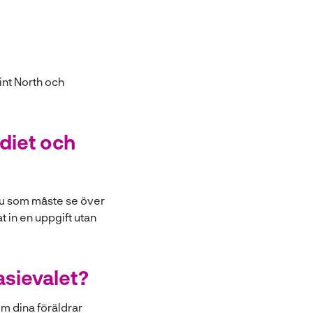
oint North och
adiet och
 du som måste se över
t in en uppgift utan
asievalet?
som dina föräldrar