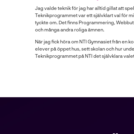
n
Jag valde teknik för jag har alltid gillat att 
a
Teknikprogrammet var ett självklart val för mi
s
tyckte om. Det finns Programmering, Webbutv
i
och många andra roliga ämnen.
n
y
När jag fick höra om NTI Gymnasiet från en ko
t
elever på öppet hus, sett skolan och hur und
t
Teknikprogrammet på NTI det självklara valet
f
ö
n
s
t
e
r
)