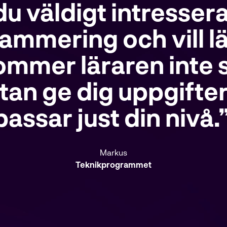
du väldigt intresser
ammering och vill lä
ommer läraren inte 
utan ge dig uppgifte
passar just din nivå.”
Markus
Teknikprogrammet