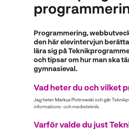
programmeri
l
l
Programmering, webbutveckl
den här elevintervjun berätt
lära sig på Teknikprogrammet
och tipsar om hur man ska tän
gymnasieval.
Vad heter du och vilket 
Jag heter Markus Piotrowski och går
Teknikp
(
informations- och medieteknik.
ö
p
Varför valde du just Te
p