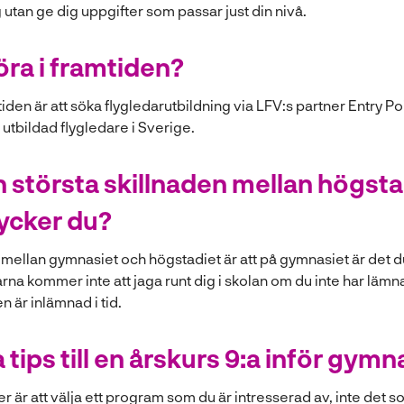
 utan ge dig uppgifter som passar just din nivå.
göra i framtiden?
mtiden är att söka flygledarutbildning via LFV:s partner Entry P
 utbildad flygledare i Sverige.
n största skillnaden mellan högst
ycker du?
 mellan gymnasiet och högstadiet är att på gymnasiet är det
rna kommer inte att jaga runt dig i skolan om du inte har lämna
en är inlämnad i tid.
 tips till en årskurs 9:a inför gymn
öker är att välja ett program som du är intresserad av, inte det 