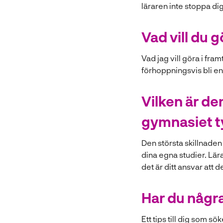
läraren inte stoppa dig
Vad vill du 
Vad jag vill göra i fra
förhoppningsvis bli en
Vilken är de
gymnasiet t
Den största skillnaden
dina egna studier. Lära
det är ditt ansvar att d
Har du några
Ett tips till dig som s