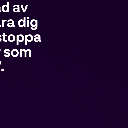
ad av
ra dig
stoppa
r som
.