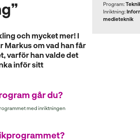
ng”
Program:
Tekn
Inriktning:
Infor
medieteknik
ing och mycket mer! I
ar Markus om vad han får
, varför han valde det
ka inför sitt
program går du?
rogrammet med inriktningen
knikprogrammet?