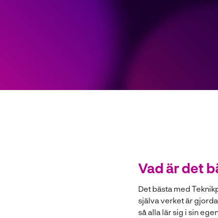
Vad är det 
Det bästa med Teknikp
själva verket är gjord
så alla lär sig i sin e