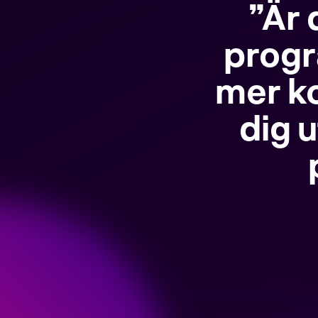
”Är 
progr
mer k
dig 