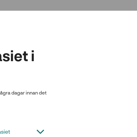
iet i
 några dagar innan det
siet