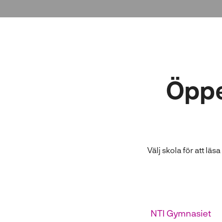
l
l
Öppe
Välj skola för att lä
NTI Gymnasiet