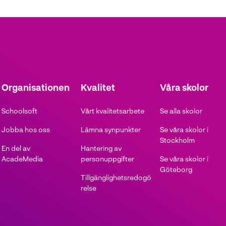
Organisationen
Kvalitet
Våra skolor
Schoolsoft
Vårt kvalitetsarbete
Se alla skolor
Jobba hos oss
Lämna synpunkter
Se våra skolor i
Stockholm
En del av
Hantering av
AcadeMedia
personuppgifter
Se våra skolor i
Göteborg
Tillgänglighetsredogö
relse