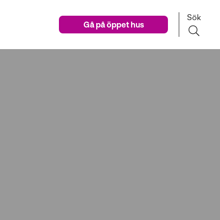
Sök
Gå på öppet hus