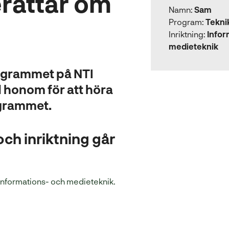
rättar om
Namn:
Sam
Program:
Tekn
Inriktning:
Infor
medieteknik
ogrammet på NTI
 honom för att höra
ogrammet.
ch inriktning går
(
informations- och medieteknik.
ö
p
p