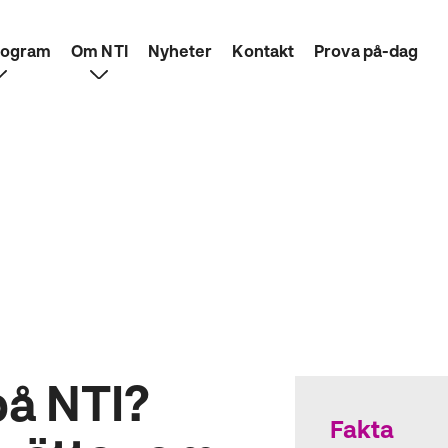
rogram
Om NTI
Nyheter
Kontakt
Prova på-dag
på NTI?
Fakta