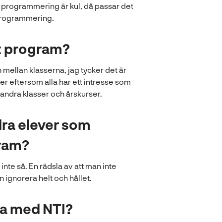
n
er programmering är kul, då passar det
a
 programmering.
s
i
tt program?
n
y
ellan klasserna, jag tycker det är
t
sser eftersom alla har ett intresse som
t
 andra klasser och årskurser.
f
ö
n
ndra elever som
s
gram?
t
e
nte så. En rädsla av att man inte
r
ignorera helt och hållet.
)
ta med NTI?