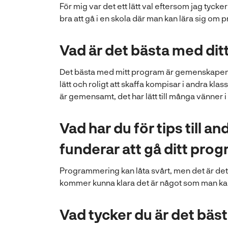
n
För mig var det ett lätt val eftersom jag tyck
a
bra att gå i en skola där man kan lära sig om
s
i
Vad är det bästa med di
n
y
Det bästa med mitt program är gemenskapen m
t
lätt och roligt att skaffa kompisar i andra kla
t
är gemensamt, det har lätt till många vänner i
f
ö
n
Vad har du för tips till a
s
funderar att gå ditt pro
t
e
Programmering kan låta svårt, men det är det i
r
kommer kunna klara det är något som man kan 
)
Vad tycker du är det bäs