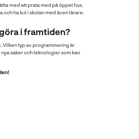
lätta med att prata med på öppet hus.
a och ha kul i skolan med även lärare.
u göra i framtiden?
g. Vilken typ av programmering är
apa nya saker och teknologier som kan
iden!