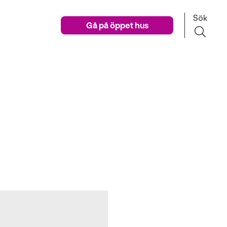
Sök
Gå på öppet hus