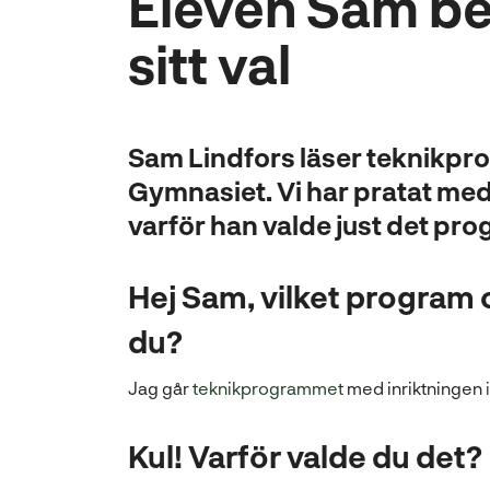
Eleven Sam be
l
sitt val
l
Sam Lindfors läser teknikpr
Gymnasiet. Vi har pratat med
varför han valde just det pr
Hej Sam, vilket program o
du?
(
Jag går
teknikprogrammet
med inriktningen
ö
p
Kul! Varför valde du det?
p