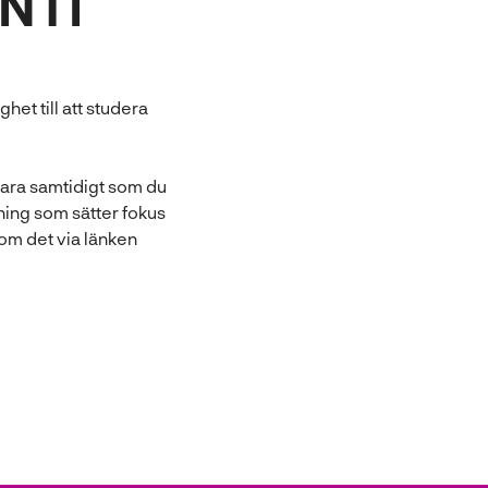
NTI
het till att studera
vara samtidigt som du
ning som sätter fokus
 om det via länken