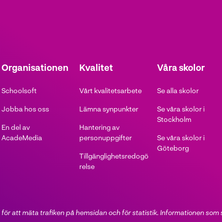
Organisationen
Kvalitet
Våra skolor
Schoolsoft
Vårt kvalitetsarbete
Se alla skolor
Jobba hos oss
Lämna synpunkter
Se våra skolor i
Stockholm
En del av
Hantering av
AcadeMedia
personuppgifter
Se våra skolor i
Göteborg
Tillgänglighetsredogö
relse
för att mäta trafiken på hemsidan och för statistik. Informationen som