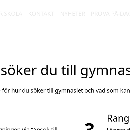
R SKOLA
KONTAKT
NYHETER
PROVA PÅ-DA
 söker du till gymnas
e för hur du söker till gymnasiet och vad som kan 
Rang
3
ingen via ”Ansök till