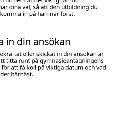
 till flera är det viktigt att du
ar dina val, så att den utbildning du
ll komma in på hamnar först.
a in din ansökan
ekräftat eller skickat in din ansökan är
att titta runt på gymnasieantagningens
för att få koll på viktiga datum och vad
der härnäst.