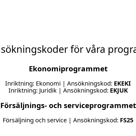
a
s
i
n
y
t
t
sökningskoder för våra prog
f
ö
n
Ekonomiprogrammet
s
t
Inriktning: Ekonomi | Ansökningskod:
EKEKI
e
Inriktning: Juridik | Ansökningskod:
EKJUK
r
)
Försäljnings- och serviceprogrammet
Försäljning och service | Ansökningskod:
FS25