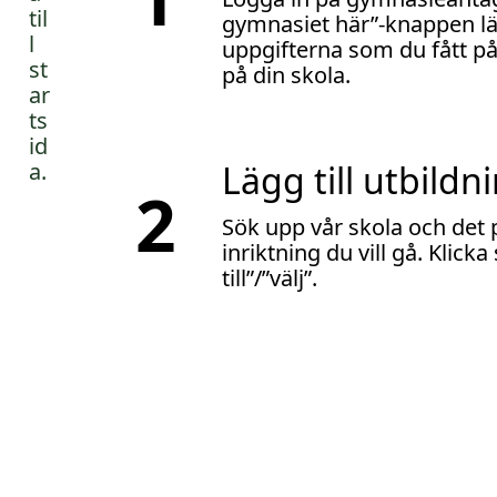
l
gymnasiet här”-knappen l
l
uppgifterna som du fått på
på din skola.
Lägg till utbildn
2
Sök upp vår skola och det
inriktning du vill gå. Klick
till”/”välj”.