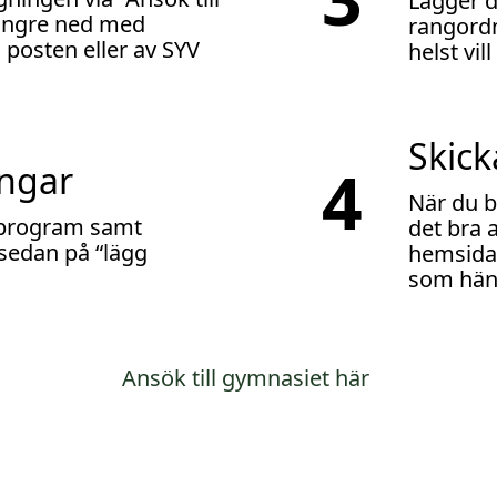
Lägger du
ängre ned med
rangordn
 posten eller av SYV
helst vi
Skick
4
ingar
När du b
 program samt
det bra 
a sedan på “lägg
hemsida 
som hän
(
Ansök till gymnasiet här
ö
p
p
n