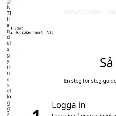
VÅRA PROGRAM
VÅ
H
Huvudnavigation
Start
o
Hur söker man till NTI
p
p
a
t
Så
i
l
l
i
En steg för steg-guid
n
n
e
Logga in
h
1
å
Logga in på gymnasieantagn