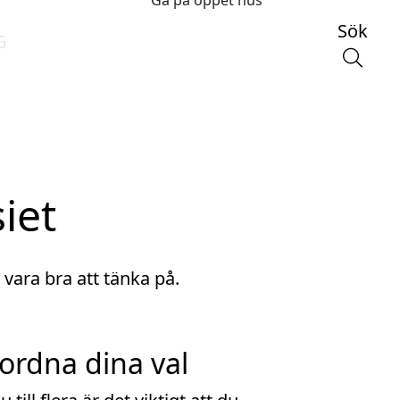
Gå på öppet hus
Sök
G
iet
vara bra att tänka på.
ordna dina val