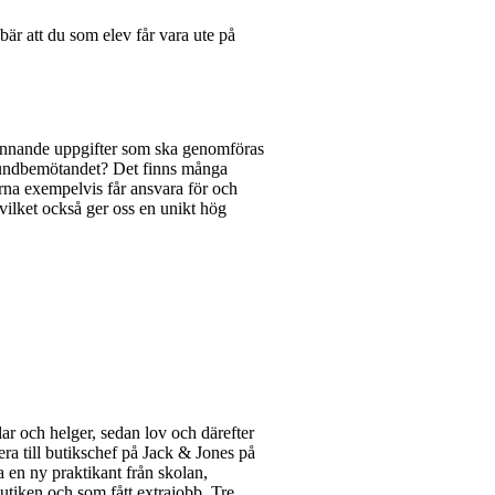
är att du som elev får vara ute på
pännande uppgifter som ska genomföras
 kundbemötandet? Det finns många
rna exempelvis får ansvara för och
vilket också ger oss en unikt hög
ar och helger, sedan lov och därefter
era till butikschef på Jack & Jones på
en ny praktikant från skolan,
utiken och som fått extrajobb. Tre