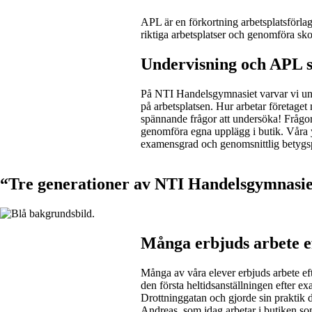
APL är en förkortning arbetsplatsförlag
riktiga arbetsplatser och genomföra skol
Undervisning och APL s
På NTI Handelsgymnasiet varvar vi und
på arbetsplatsen. Hur arbetar företag
spännande frågor att undersöka! Frågor
genomföra egna upplägg i butik. Våra yr
examensgrad och genomsnittlig betyg
“Tre generationer av NTI Handelsgymnasie
Många erbjuds arbete e
Många av våra elever erbjuds arbete eft
den första heltidsanställningen efter e
Drottninggatan och gjorde sin praktik
Andreas, som idag arbetar i butiken som