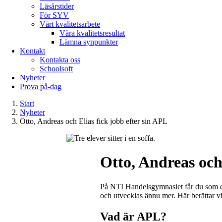
Läsårstider
För SYV
Vårt kvalitetsarbete
Våra kvalitetsresultat
Lämna synpunkter
Kontakt
Kontakta oss
Schoolsoft
Nyheter
Prova på-dag
Start
Nyheter
Otto, Andreas och Elias fick jobb efter sin APL
Otto, Andreas och 
På NTI Handelsgymnasiet får du som el
och utvecklas ännu mer. Här berättar v
Vad är APL?