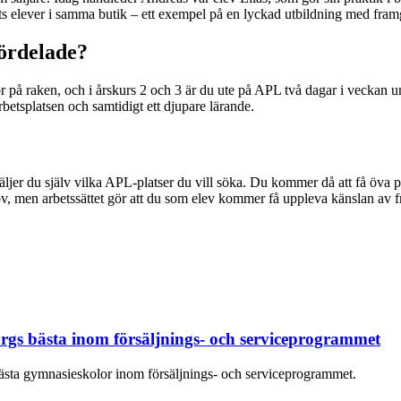
 elever i samma butik – ett exempel på en lyckad utbildning med fram
ördelade?
r på raken, och i årskurs 2 och 3 är du ute på APL två dagar i veckan un
etsplatsen och samtidigt ett djupare lärande.
väljer du själv vilka APL-platser du vill söka. Du kommer då att få öva
ehov, men arbetssättet gör att du som elev kommer få uppleva känslan av 
gs bästa inom försäljnings- och serviceprogrammet
ta gymnasieskolor inom försäljnings- och serviceprogrammet.