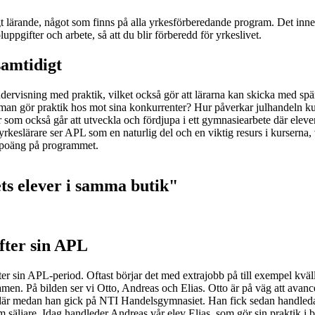
t lärande, något som finns på alla yrkesförberedande program. Det inneb
uppgifter och arbete, så att du blir förberedd för yrkeslivet.
amtidigt
ervisning med praktik, vilket också gör att lärarna kan skicka med s
et man gör praktik hos mot sina konkurrenter? Hur påverkar julhandeln
 som också går att utveckla och fördjupa i ett gymnasiearbete där eleve
keslärare ser APL som en naturlig del och en viktig resurs i kurserna, 
spoäng på programmet.
ts elever i samma butik"
fter sin APL
er sin APL-period. Oftast börjar det med extrajobb på till exempel kväll
xamen. På bilden ser vi Otto, Andreas och Elias. Otto är på väg att avanc
 där medan han gick på NTI Handelsgymnasiet. Han fick sedan handleda 
 säljare. Idag handleder Andreas vår elev Elias, som gör sin praktik i b