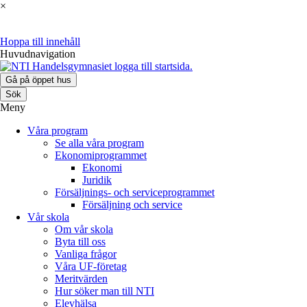
×
Hoppa till innehåll
Huvudnavigation
Gå på öppet hus
Sök
Meny
Våra program
Se alla våra program
Ekonomiprogrammet
Ekonomi
Juridik
Försäljnings- och serviceprogrammet
Försäljning och service
Vår skola
Om vår skola
Byta till oss
Vanliga frågor
Våra UF-företag
Meritvärden
Hur söker man till NTI
Elevhälsa