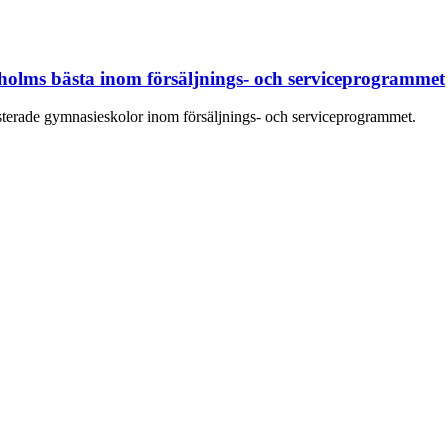
olms bästa inom försäljnings- och serviceprogrammet
terade gymnasieskolor inom försäljnings- och serviceprogrammet.