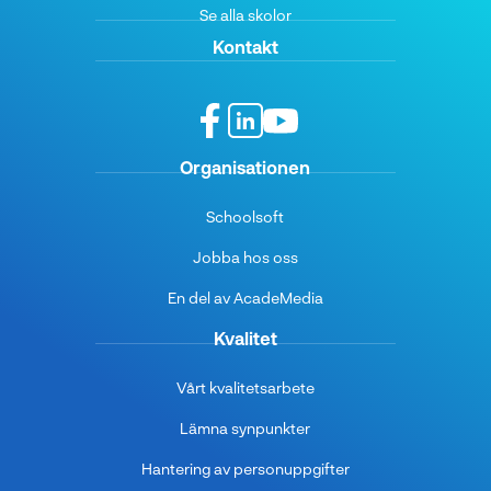
Se alla skolor
Kontakt
f
l
y
Organisationen
a
i
o
c
n
u
Schoolsoft
e
k
t
b
e
u
Jobba hos oss
o
d
b
o
i
e
En del av AcadeMedia
k
n
(
(
(
ö
Kvalitet
ö
ö
p
p
p
p
Vårt kvalitetsarbete
p
p
n
n
n
a
Lämna synpunkter
a
a
s
Hantering av personuppgifter
s
s
i