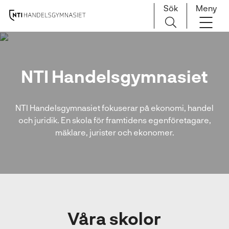
Sök
Meny
H
Huvudnavigation
o
p
NTI Handelsgymnasiet
p
a
t
NTI Handelsgymnasiet fokuserar på ekonomi, handel
i
och juridik. En skola för framtidens egenföretagare,
l
mäklare, jurister och ekonomer.
l
i
n
n
e
h
å
Våra skolor
l