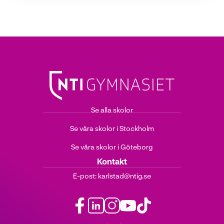
Se alla skolor
Se våra skolor i Stockholm
Se våra skolor i Göteborg
Kontakt
E-post:
karlstad@ntig.se
f
l
i
y
t