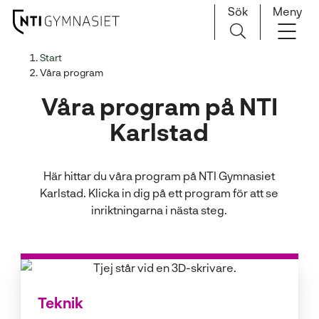
Sök
Meny
H
Huvudnavigation
Start
o
Våra program
p
Våra program på NTI
p
a
Karlstad
t
i
l
Här hittar du våra program på NTI Gymnasiet
l
Karlstad. Klicka in dig på ett program för att se
i
inriktningarna i nästa steg.
n
n
e
h
å
Teknik
l