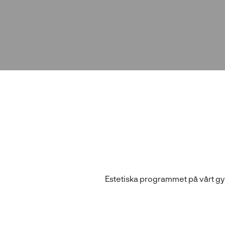
l
l
Estetiska programmet på vårt gymn