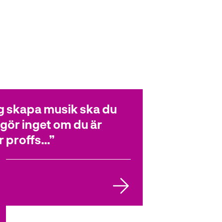
ycker!
dig skapa musik ska du
 gör inget om du är
 proffs...