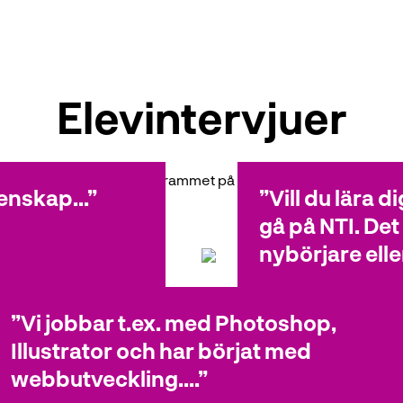
Elevintervjuer
r det att gå estetiska programmet på NTI? Se vad våra elever t
enskap...
Vill du lära 
gå på NTI. Det
nybörjare eller
Vi jobbar t.ex. med Photoshop,
Alexander
Musik
Illustrator och har börjat med
webbutveckling....