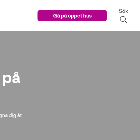
Sök
Gå på öppet hus
 på
gna dig åt