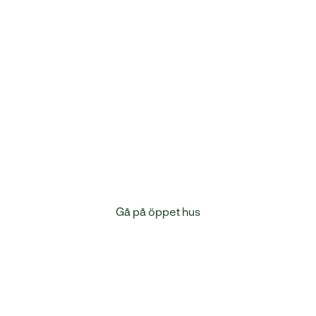
Vill du veta mer?
 så får du mer information om programmet och om möjlighete
Gå på öppet hus