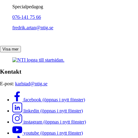
Specialpedagog
076-141 75 66
fredrik.artan@ntig.se
Visa mer
Kontakt
E-post:
karlstad@ntig.se
facebook (öppnas i nytt fönster)
linkedin (öppnas i nytt fönster)
instagram (öppnas i nytt fönster)
youtube (öppnas i nytt fönster)