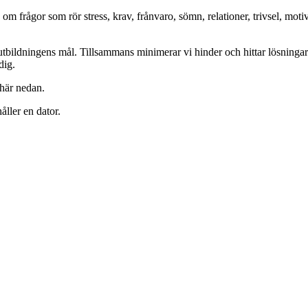
om frågor som rör stress, krav, frånvaro, sömn, relationer, trivsel, moti
 nå utbildningens mål. Tillsammans minimerar vi hinder och hittar lösnin
dig.
 här nedan.