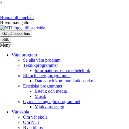
×
Hoppa till innehåll
Huvudnavigation
Gå på öppet hus
Sök
Meny
Våra program
Se alla våra program
Teknikprogrammet
Informations- och medieteknik
El- och energiprogrammet
Dator- och kommunikationsteknik
Estetiska programmet
Estetik och media
Musik
Gymnasieingenjörsprogrammet
Mjukvarudesign
Vår skola
Om vår skola
Om NTI
Byta till oss