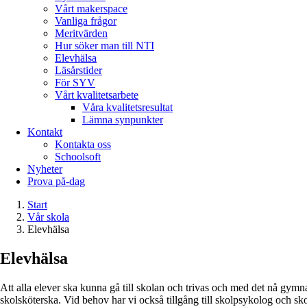
Vårt makerspace
Vanliga frågor
Meritvärden
Hur söker man till NTI
Elevhälsa
Läsårstider
För SYV
Vårt kvalitetsarbete
Våra kvalitetsresultat
Lämna synpunkter
Kontakt
Kontakta oss
Schoolsoft
Nyheter
Prova på-dag
Start
Vår skola
Elevhälsa
Elevhälsa
Att alla elever ska kunna gå till skolan och trivas och med det nå gy
skolsköterska. Vid behov har vi också tillgång till skolpsykolog och sko