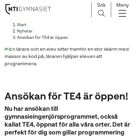
Sök
Meny
H
Huvudnavigation
Start
o
Nyheter
p
Ansökan för TE4 är öppen
p
a
t
i
l
l
i
Ansökan för TE4 är öppen!
n
n
Nu har ansökan till
e
gymnasieingenjörsprogrammet, också
h
kallat TE4, öppnat för alla våra orter. Det är
å
l
perfekt för dig som gillar programmering