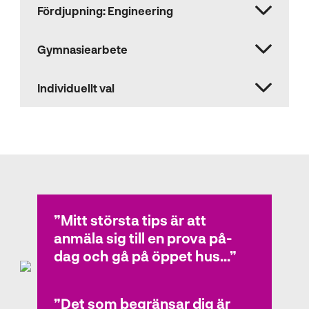
Fördjupning: Engineering
Gymnasiearbete
Individuellt val
Elevintervjuer
Mitt största tips är att
anmäla sig till en prova på-
dag och gå på öppet hus...
Det som begränsar dig är
Lukas