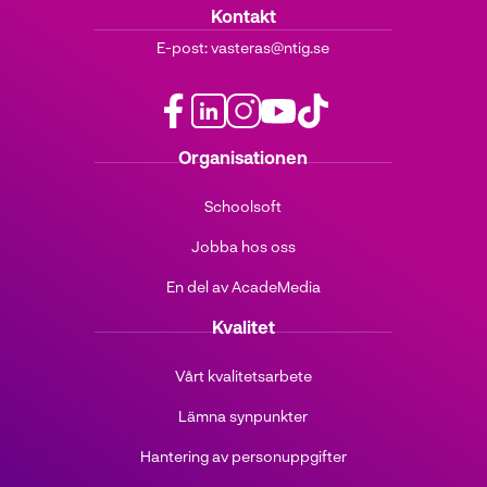
Kontakt
E-post:
vasteras@ntig.se
facebook
linkedin
instagram
youtube
tiktok
Organisationen
(öppnas
(öppnas
(öppnas
(öppnas
(öppnas
i
i
i
i
i
Schoolsoft
nytt
nytt
nytt
nytt
nytt
fönster)
fönster)
fönster)
fönster)
fönster)
Jobba hos oss
En del av AcadeMedia
Kvalitet
Vårt kvalitetsarbete
Lämna synpunkter
Hantering av personuppgifter