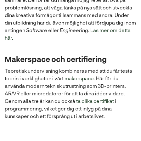
i
problemlösning, att våga tänka på nya sätt och utveckla
n
dina kreativa förmågor tillsammans med andra. Under
y
din utbildning har du även möjlighet att fördjupa dig inom
t
antingen
Software
eller
Engineering
.
Läs mer om detta
t
här.
f
ö
n
Makerspace och certifiering
s
Teoretisk undervisning kombineras med att du får testa
t
teorin i verkligheten i vårt
makerspace
. Här får du
e
använda modern teknisk utrustning som 3D-printers,
r
AR/VR eller microdatorer för att ta dina idéer vidare.
)
Genom alla tre år kan du också
ta olika certifikat
i
programmering, vilket ger dig ett intyg på dina
kunskaper och ett försprång ut i arbetslivet.