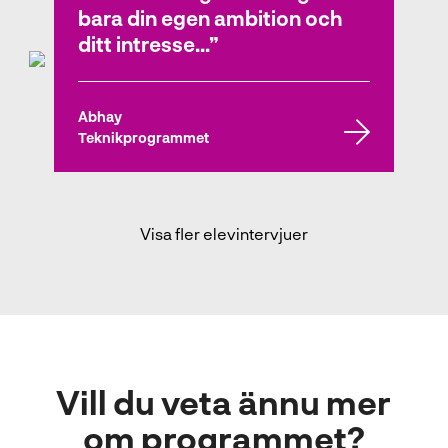
bara din egen ambition och
Teknikprogrammet
ditt intresse...
Abhay
Teknikprogrammet
Visa fler elevintervjuer
Vill du veta ännu mer
om programmet?