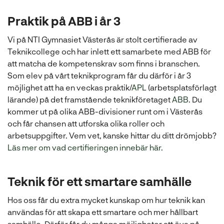
Praktik på ABB i år 3
Vi på NTI Gymnasiet Västerås är stolt certifierade av
Teknikcollege och har inlett ett samarbete med ABB för
att matcha de kompetenskrav som finns i branschen.
Som elev på vårt teknikprogram får du därför i år 3
möjlighet att ha en veckas praktik/
APL
(arbetsplatsförlagt
lärande) på det framstående teknikföretaget
ABB
. Du
kommer ut på olika ABB-divisioner runt om i Västerås
och får chansen att utforska olika roller och
arbetsuppgifter. Vem vet, kanske hittar du ditt drömjobb?
(
Läs mer om vad certifieringen innebär här.
ö
p
Teknik för ett smartare samhälle
p
n
Hos oss får du extra mycket kunskap om hur teknik kan
a
användas för att skapa ett smartare och mer hållbart
s
samhälle. Därför får du många möjligheter att öva på