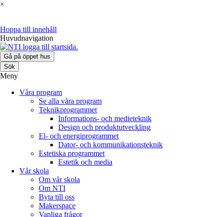
×
Hoppa till innehåll
Huvudnavigation
Gå på öppet hus
Sök
Meny
Våra program
Se alla våra program
Teknikprogrammet
Informations- och medieteknik
Design och produktutveckling
El- och energiprogrammet
Dator- och kommunikationsteknik
Estetiska programmet
Estetik och media
Vår skola
Om vår skola
Om NTI
Byta till oss
Makerspace
Vanliga frågor