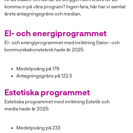
l
komma in på våra program? Ingen fara, här har vi samlat
årets antagningsgräns och median.
El- och energiprogrammet
El- och energiprogrammet med inriktning Dator- och
kommunikationsteknik hade år 2025:
Medelpoäng på 179
Antagningsgräns på
122.5
Estetiska programmet
Estetiska programmet med inriktning Estetik och
media hade år 2025:
Medelpoäng på 233