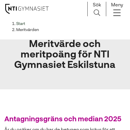
Sök
Meny
H
Huvudnavigation
Start
o
Meritvärden
p
Meritvärde och
p
a
meritpoäng för NTI
t
Gymnasiet Eskilstuna
i
l
l
i
n
n
e
h
Antagningsgräns och median 2025
å
l
Är du osäker om du har de betygen som krävs för att