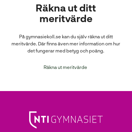
Räkna ut ditt
meritvärde
På gymnasiekoll.se kan du själv räkna ut ditt
meritvärde. Där finns även mer information om hur
det fungerar med betyg och poäng.
(
Räkna ut meritvärde
ö
p
p
n
a
s
i
n
y