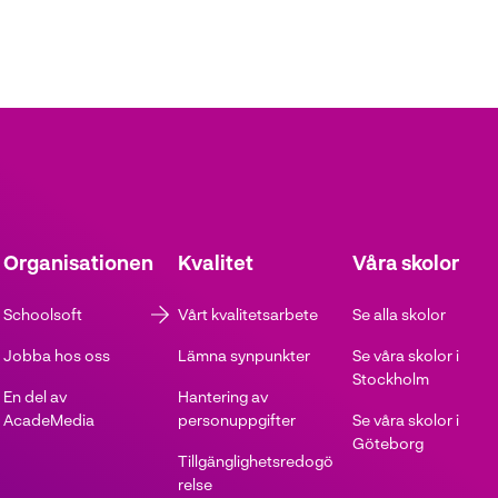
Organisationen
Kvalitet
Våra skolor
Schoolsoft
Vårt kvalitetsarbete
Se alla skolor
Jobba hos oss
Lämna synpunkter
Se våra skolor i
Stockholm
En del av
Hantering av
AcadeMedia
personuppgifter
Se våra skolor i
Göteborg
Tillgänglighetsredogö
relse