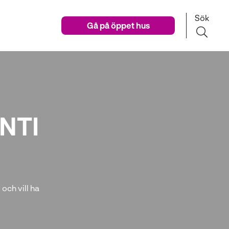
Sök
Gå på öppet hus
NTI
och vill ha