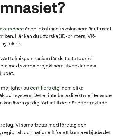
ymnasiet?
akerspace
är en lokal inne i skolan som är utrustat
iken. Här kan du utforska 3D-printers, VR-
ny teknik.
 vårt teknikgymnasium får du testa teorin i
beta med skarpa projekt som utvecklar dina
djupet.
 möjlighet att
certifiera dig
inom olika
 och system. Det är inte bara direkt meriterande
tan kan även ge dig förtur till det där eftertraktade
retag.
Vi samarbetar med företag och
, regionalt och nationellt för att kunna erbjuda det