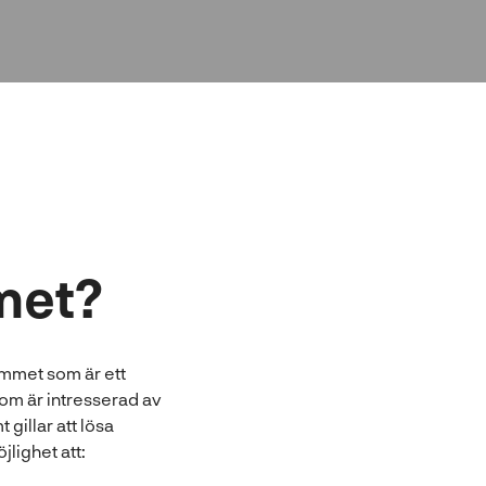
met?
ammet som är ett
om är intresserad av
gillar att lösa
lighet att: