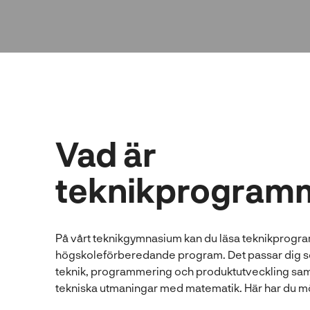
l
l
Vad är
teknikprogram
På vårt teknikgymnasium kan du läsa teknikprogr
högskoleförberedande program. Det passar dig s
teknik, programmering och produktutveckling samt 
tekniska utmaningar med matematik. Här har du möj