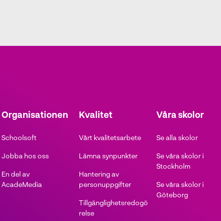
Organisationen
Kvalitet
Våra skolor
Schoolsoft
Vårt kvalitetsarbete
Se alla skolor
Jobba hos oss
Lämna synpunkter
Se våra skolor i
Stockholm
En del av
Hantering av
AcadeMedia
personuppgifter
Se våra skolor i
Göteborg
Tillgänglighetsredogö
relse