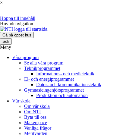
×
Hoppa till innehåll
Huvudnavigation
Gå på öppet hus
Sök
Meny
Våra program
Se alla våra program
Teknikprogrammet
Informations- och medieteknik
El- och energiprogrammet
Dator- och kommunikationsteknik
Gymnasieingenjörsprogrammet
Produktion och automation
Vår skola
Om vår skola
Om NTI
Byta till oss
Makerspace
Vanliga frågor
Meritvärden