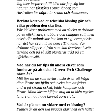
Jag blev inspirerad till idén när jag såg hur
naturen har förstörts i olika länder, som
Australien för några år sedan och Amazonas.
Berätta kort vad er tekniska lösning gör och
vilka problem den ska lösa
.
Vår idé löser problemet med att skicka ut drönare
på ett effektivare, snabbare och billigare sätt, men
också där människor inte kan ta sig, exempelvis
när det har brunnit vid berg i Thailand. Vår
drönare släpper ut frön som kan överleva i svår
terräng och på så sätt planteras träd på ett
effektivare sätt.
Vad har du för tips till andra elever som
funderar på att delta i Green Tech Challenge
nästa år?
Mitt tips till de som tävlar nästa år är att fråga
dina lärare om hjälp och tveka inte att fråga
andra på skolan också, både kompisar och
lärare. Mina lärare hjälpte mig att ta idén mycket
längre än jag hade kunnat göra själv.
Vad är planen nu vidare med er lösning?
Planen är att den ska byggas klart helt och hållet