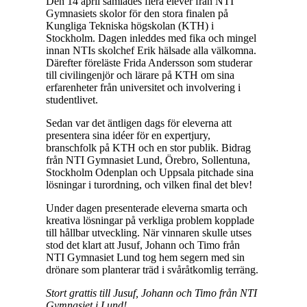
Den 14 april samlades flera elever från NTI
Gymnasiets skolor för den stora finalen på
Kungliga Tekniska högskolan (KTH) i
Stockholm. Dagen inleddes med fika och mingel
innan NTIs skolchef Erik hälsade alla välkomna.
Därefter föreläste Frida Andersson som studerar
till civilingenjör och lärare på KTH om sina
erfarenheter från universitet och involvering i
studentlivet.
Sedan var det äntligen dags för eleverna att
presentera sina idéer för en expertjury,
branschfolk på KTH och en stor publik. Bidrag
från NTI Gymnasiet Lund, Örebro, Sollentuna,
Stockholm Odenplan och Uppsala pitchade sina
lösningar i turordning, och vilken final det blev!
Under dagen presenterade eleverna smarta och
kreativa lösningar på verkliga problem kopplade
till hållbar utveckling. När vinnaren skulle utses
stod det klart att Jusuf, Johann och Timo från
NTI Gymnasiet Lund tog hem segern med sin
drönare som planterar träd i svåråtkomlig terräng.
Stort grattis till Jusuf, Johann och Timo från NTI
Gymnasiet i Lund!