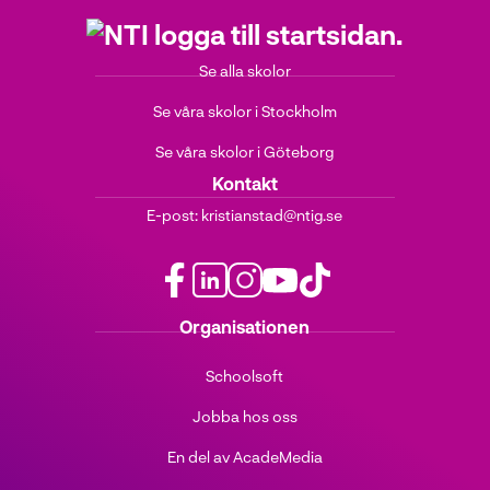
Se alla skolor
Se våra skolor i Stockholm
Se våra skolor i Göteborg
Kontakt
E-post:
kristianstad@ntig.se
f
l
i
y
t
Organisationen
a
i
n
o
i
c
n
s
u
k
Schoolsoft
e
k
t
t
t
b
e
a
u
o
Jobba hos oss
o
d
g
b
k
o
i
r
e
(
En del av AcadeMedia
k
n
a
(
ö