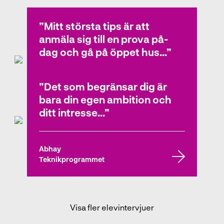
Elevintervjuer
Mitt största tips är att
anmäla sig till en prova på-
dag och gå på öppet hus...
Det som begränsar dig är
Lukas
bara din egen ambition och
Teknikprogrammet
ditt intresse...
Abhay
Teknikprogrammet
Visa fler elevintervjuer