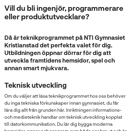
l
Vill du bli ingenjör, programmerare
eller produktutvecklare?
Då är teknikprogrammet på NTI Gymnasiet
Kristianstad det perfekta valet för dig.
Utbildningen öppnar dörrar för dig att
utveckla framtidens hemsidor, spel och
annan smart mjukvara.
Teknisk utveckling
Om du väljer att läsa teknikprogrammet hos oss behöver
du inga tekniska förkunskaper innan gymnasiet, du får
lära dig allt från grunden här. Inriktningen informations-
och medieteknik handlar om teknisk utveckling kopplat
till datorkommunikation. Du lär dig bygga moderna
hemsidor, appar och program som både ser bra ut och är