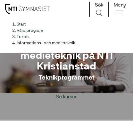
Sök
Meny
H
Huvudnavigation
Start
o
Våra program
p
Teknik
Informations- och
p
Informations- och medieteknik
a
medieteknik på NTI
t
Kristianstad
i
l
Teknikprogrammet
l
i
n
Se kurser
n
e
h
å
l