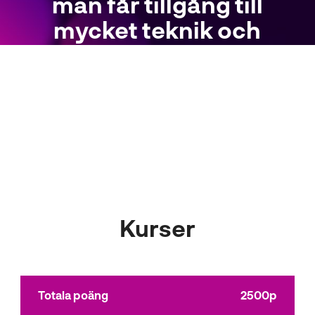
man får tillgång till
mycket teknik och
datorprogram.
Salah
NTI Gymnasiet
Kurser
Totala poäng
2500p