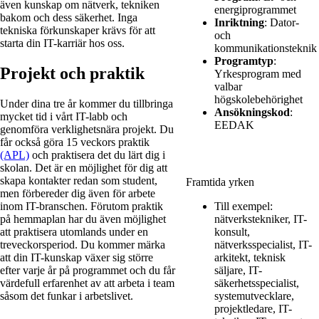
även kunskap om nätverk, tekniken
energiprogrammet
bakom och dess säkerhet. Inga
Inriktning
:
Dator-
tekniska förkunskaper krävs för att
och
starta din IT-karriär hos oss.
kommunikationsteknik
Programtyp
:
Projekt och praktik
Yrkesprogram med
valbar
högskolebehörighet
Under dina tre år kommer du tillbringa
Ansökningskod
:
mycket tid i vårt IT-labb och
EEDAK
genomföra verklighetsnära projekt. Du
får också göra 15 veckors praktik
(APL)
och praktisera det du lärt dig i
skolan. Det är en möjlighet för dig att
skapa kontakter redan som student,
Framtida yrken
men förbereder dig även för arbete
Till exempel:
inom IT-branschen. Förutom praktik
nätverkstekniker, IT-
på hemmaplan har du även möjlighet
konsult,
att praktisera utomlands under en
nätverksspecialist, IT-
treveckorsperiod. Du kommer märka
arkitekt, teknisk
att din IT-kunskap växer sig större
säljare, IT-
efter varje år på programmet och du får
säkerhetsspecialist,
värdefull erfarenhet av att arbeta i team
systemutvecklare,
såsom det funkar i arbetslivet.
projektledare, IT-