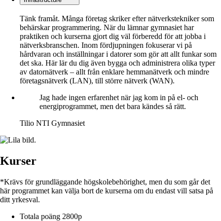
Tänk framåt. Många företag skriker efter nätverkstekniker som
behärskar programmering. När du lämnar gymnasiet har
praktiken och kurserna gjort dig väl förberedd för att jobba i
nätverksbranschen. Inom fördjupningen fokuserar vi på
hårdvaran och inställningar i datorer som gör att allt funkar som
det ska. Här lär du dig även bygga och administrera olika typer
av datornätverk – allt från enklare hemmanätverk och mindre
företagsnätverk (LAN), till större nätverk (WAN).
Jag hade ingen erfarenhet när jag kom in på el- och
energiprogrammet, men det bara kändes så rätt.
Tilio
NTI Gymnasiet
Kurser
*Krävs för grundläggande högskolebehörighet, men du som går det
här programmet kan välja bort de kurserna om du endast vill satsa på
ditt yrkesval.
Totala poäng
2800p