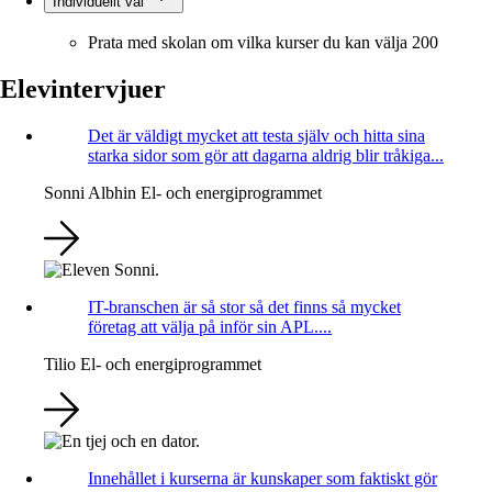
Individuellt val
Prata med skolan om vilka kurser du kan välja
200
Elevintervjuer
Det är väldigt mycket att testa själv och hitta sina
starka sidor som gör att dagarna aldrig blir tråkiga...
Sonni Albhin
El- och energiprogrammet
IT-branschen är så stor så det finns så mycket
företag att välja på inför sin APL....
Tilio
El- och energiprogrammet
Innehållet i kurserna är kunskaper som faktiskt gör