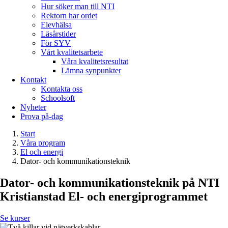
Hur söker man till NTI
Rektorn har ordet
Elevhälsa
Läsårstider
För SYV
Vårt kvalitetsarbete
Våra kvalitetsresultat
Lämna synpunkter
Kontakt
Kontakta oss
Schoolsoft
Nyheter
Prova på-dag
Start
Våra program
El och energi
Dator- och kommunikationsteknik
Dator- och kommunikationsteknik på NTI
Kristianstad
El- och energiprogrammet
Se kurser