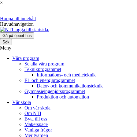
×
Hoppa till innehåll
Huvudnavigation
Gå på öppet hus
Sök
Meny
Våra program
Se alla våra program
Teknikprogrammet
Informations- och medieteknik
El- och energiprogrammet
Dator- och kommunikationsteknik
Gymnasieingenjörsprogrammet
Produktion och automation
Vår skola
Om vår skola
Om NTI
Byta till oss
Makerspace
Vanliga frågor
Meritvärden