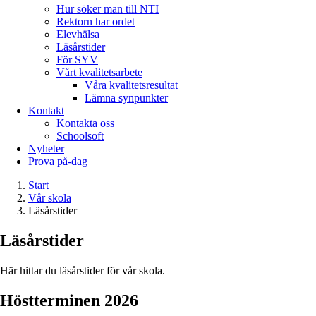
Hur söker man till NTI
Rektorn har ordet
Elevhälsa
Läsårstider
För SYV
Vårt kvalitetsarbete
Våra kvalitetsresultat
Lämna synpunkter
Kontakt
Kontakta oss
Schoolsoft
Nyheter
Prova på-dag
Start
Vår skola
Läsårstider
Läsårstider
Här hittar du läsårstider för vår skola.
Höstterminen 2026