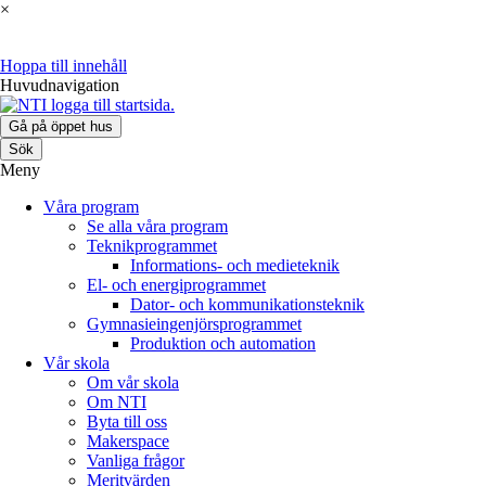
×
Hoppa till innehåll
Huvudnavigation
Gå på öppet hus
Sök
Meny
Våra program
Se alla våra program
Teknikprogrammet
Informations- och medieteknik
El- och energiprogrammet
Dator- och kommunikationsteknik
Gymnasieingenjörsprogrammet
Produktion och automation
Vår skola
Om vår skola
Om NTI
Byta till oss
Makerspace
Vanliga frågor
Meritvärden