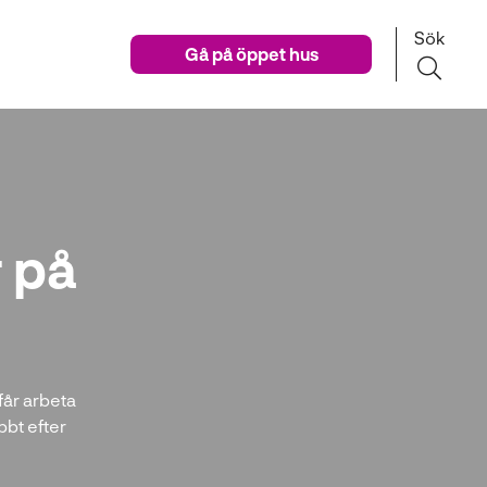
Sök
Gå på öppet hus
 på
får arbeta
abbt efter