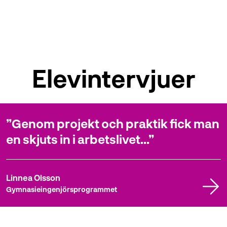
Elevintervjuer
 att gå gymnasieingenjörsprogrammet på NTI? Se vad våra ele
Genom projekt och praktik fick man
en skjuts in i arbetslivet...
Linnea Olsson
Gymnasieingenjörsprogrammet