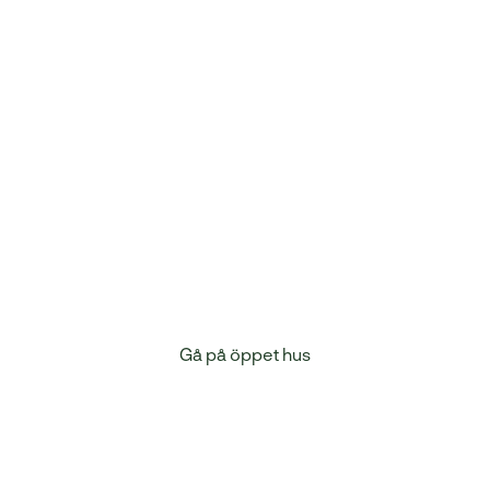
Vill du veta mer?
 så får du mer information om programmet och om möjlighete
Gå på öppet hus