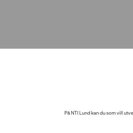
l
l
På NTI Lund kan du som vill utv