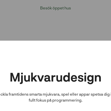
Besök öppet hus
Mjukvarudesign
eckla framtidens smarta mjukvara, spel eller appar spetsa di
fullt fokus på programmering.