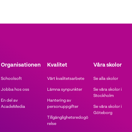
Organisationen
Kvalitet
Våra skolor
Schoolsoft
Vårt kvalitetsarbete
Se alla skolor
Jobba hos oss
Lämna synpunkter
Se våra skolor i
Stockholm
En del av
Hantering av
AcadeMedia
personuppgifter
Se våra skolor i
Göteborg
Tillgänglighetsredogö
relse