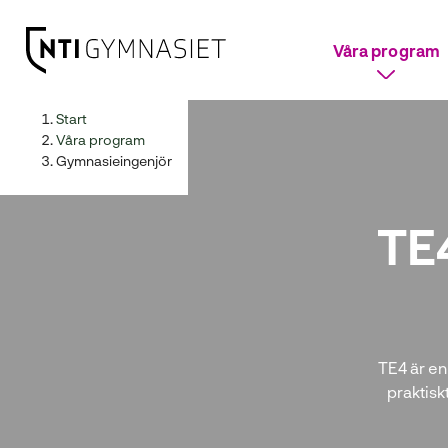
Våra program
H
Huvudnavigation
Start
o
Våra program
p
Gymnasieingenjör
p
a
TE
t
i
l
l
i
n
TE4 är en
n
praktiskt
e
h
å