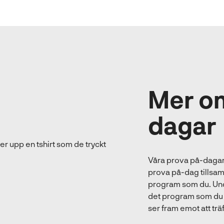
Mer om
dagar
Våra prova på-dagar
prova på-dag tills
program som du. Und
det program som du ä
ser fram emot att träf