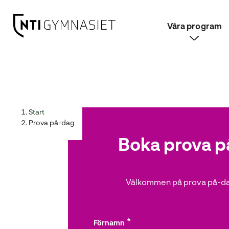
Våra program
H
Huvudnavigation
o
p
p
a
Start
t
Prova på-dag
i
Boka prova p
l
l
i
n
Välkommen på prova på-da
n
e
h
Förnamn
å