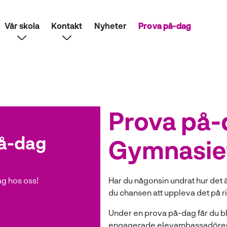
Vår skola
Kontakt
Nyheter
Prova på-dag
Prova på-
å-dag
Gymnasie
g hos oss!
Har du någonsin undrat hur det 
du chansen att uppleva det på ri
Under en prova på-dag får du bli
engagerade elevambassadörer s