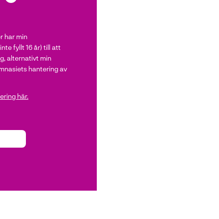
er har min
 fyllt 16 år) till att
, alternativt min
nasiets hantering av
ring här.