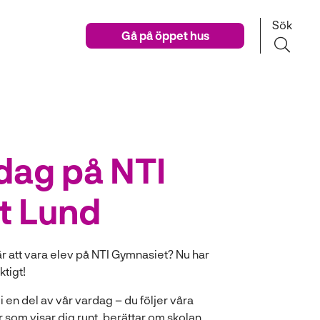
Sök
Gå på öppet hus
dag på NTI
t Lund
är att vara elev på NTI Gymnasiet? Nu har
ktigt!
 en del av vår vardag – du följer våra
om visar dig runt, berättar om skolan