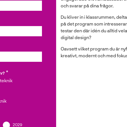
och svarar på dina frågor.
Du kliver in i klassrummen, delta
på det program som intresserar
testar den där idén du alltid vel
digital design?
Oavsett vilket program du är nyfi
kreativt, modernt och med fokus
av?
teknik
nik
2029