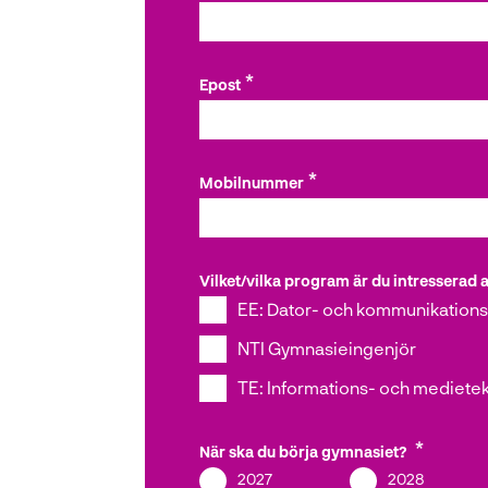
l
l
Epost
Mobilnummer
Vilket/vilka program är du intresserad 
EE: Dator- och kommunikations
NTI Gymnasieingenjör
TE: Informations- och medietek
När ska du börja gymnasiet?
2027
2028