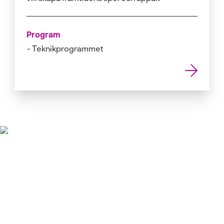
Program
Teknikprogrammet
Vill du veta mer?
Kom på öppet hus så får du mer information om
programmet och om möjligheterna efter examen.