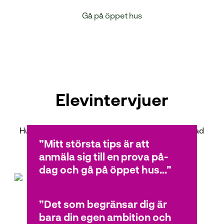
Gå på öppet hus
Elevintervjuer
Hur är det att gå teknikprogrammet på NTI? Se vad
våra elever tycker!
Mitt största tips är att
anmäla sig till en prova på-
dag och gå på öppet hus...
Det som begränsar dig är
Lukas
bara din egen ambition och
Teknikprogrammet