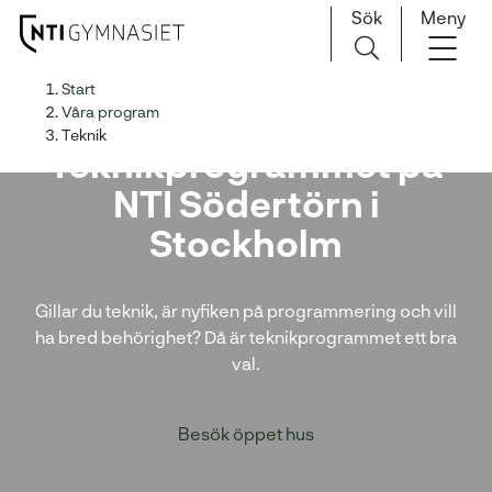
Sök
Meny
H
Huvudnavigation
Start
o
Våra program
p
Teknik
Teknikprogrammet på
p
a
NTI Södertörn i
t
Stockholm
i
l
l
Gillar du teknik, är nyfiken på programmering och vill
i
ha bred behörighet? Då är teknikprogrammet ett bra
n
val.
n
e
h
Besök öppet hus
å
l