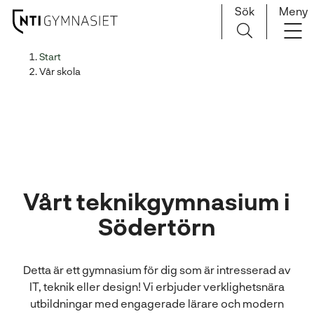
Sök
Meny
H
Huvudnavigation
Start
o
Vår skola
p
p
a
t
i
l
l
Vårt teknikgymnasium i
i
Södertörn
n
n
e
Detta är ett gymnasium för dig som är intresserad av
h
IT, teknik eller design! Vi erbjuder verklighetsnära
å
utbildningar med engagerade lärare och modern
l