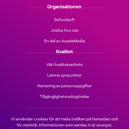
facebook
linkedin
instagram
youtube
tiktok
Organisationen
(öppnas
(öppnas
(öppnas
(öppnas
(öppnas
i
i
i
i
i
Schoolsoft
nytt
nytt
nytt
nytt
nytt
fönster)
fönster)
fönster)
fönster)
fönster)
Jobba hos oss
En del av AcadeMedia
Kvalitet
Vårt kvalitetsarbete
Lämna synpunkter
Hantering av personuppgifter
Tillgänglighetsredogörelse
Vi använder cookies för att mäta trafiken på hemsidan och
för statistik. Informationen som samlas in är anonym.