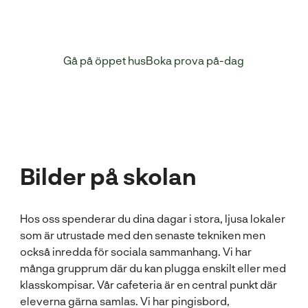
Då får du mer information om skolan och kan träffa
elever och lärare.
Gå på öppet hus
Boka prova på-dag
Bilder på skolan
Hos oss spenderar du dina dagar i stora, ljusa lokaler
som är utrustade med den senaste tekniken men
också inredda för sociala sammanhang. Vi har
många grupprum där du kan plugga enskilt eller med
klasskompisar. Vår cafeteria är en central punkt där
eleverna gärna samlas. Vi har pingisbord,