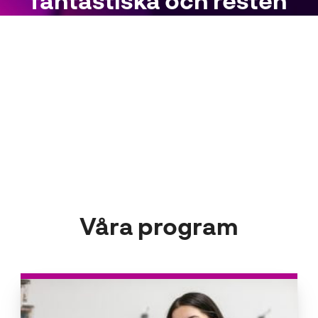
fantastiska och resten
av personalen är
mycket hjälpsam.
Reza
Elev
Våra program