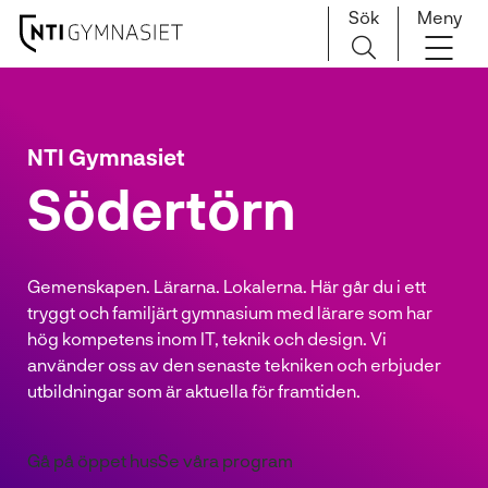
Sök
Meny
H
Huvudnavigation
o
p
NTI Gymnasiet
p
a
Södertörn
t
i
l
Gemenskapen. Lärarna. Lokalerna. Här går du i ett
l
tryggt och familjärt gymnasium med lärare som har
i
hög kompetens inom IT, teknik och design. Vi
n
använder oss av den senaste tekniken och erbjuder
n
utbildningar som är aktuella för framtiden.
e
h
å
Gå på öppet hus
Se våra program
l