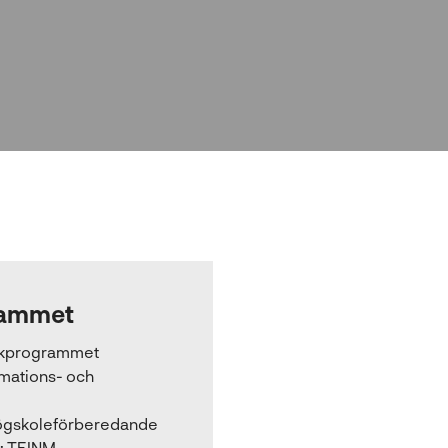
ammet
ikprogrammet
rmations- och
gskoleförberedande
:
TEINM