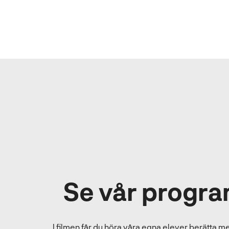
Se vår progra
I filmen får du höra våra egna elever berätta