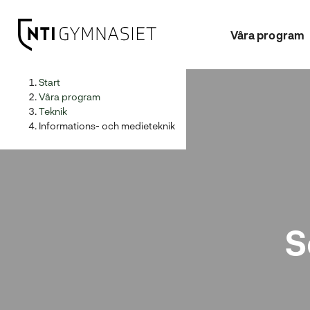
Våra program
H
Huvudnavigation
Start
o
Våra program
p
Teknik
p
Informations- och medieteknik
a
t
i
l
l
i
S
n
n
e
h
å