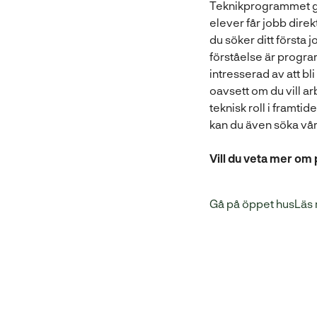
Teknikprogrammet g
elever får jobb direkt
du söker ditt första 
förståelse är program
intresserad av att bl
oavsett om du vill ar
teknisk roll i framt
kan du även söka vå
Vill du veta mer o
Gå på öppet hus
Läs