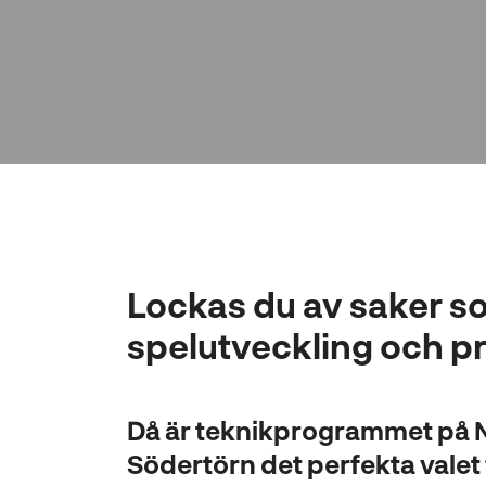
l
l
Lockas du av saker s
spelutveckling och 
Då är teknikprogrammet på 
Södertörn det perfekta valet 