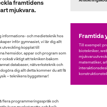
veckla framtidens
art mjukvara.
Framtida 
g informations- och medieteknik hos
aper inför gymnasiet, vi lär dig allt
Till exempel:
pr
utveckling kopplat till
biotekniker, we
rna hemsidor, appar och program som
mjukvaruutveckl
r också viktigt att tekniken bakom
matematiker, ark
 annat databaser, nätverksteknik och
interaktionsdes
odogöra dig allt detta kommer du att få
konstruktionste
ysik – teknikens byggstenar!
å flera programmeringsspråk och
står även mycket matte och fysik