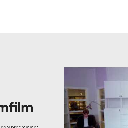
mfilm
 mer om programmet.