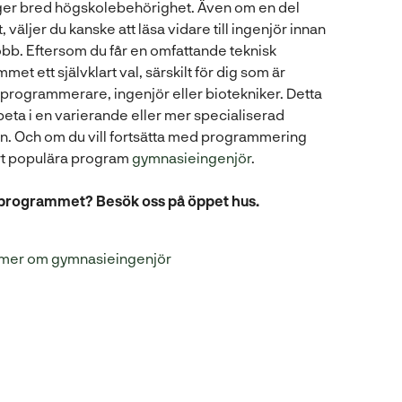
er bred högskolebehörighet. Även om en del
, väljer du kanske att läsa vidare till ingenjör innan
jobb. Eftersom du får en omfattande teknisk
met ett självklart val, särskilt för dig som är
i programmerare, ingenjör eller biotekniker. Detta
beta i en varierande eller mer specialiserad
iden. Och om du vill fortsätta med programmering
rt populära program
gymnasieingenjör
.
m programmet? Besök oss på öppet hus.
 mer om gymnasieingenjör