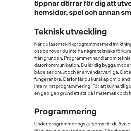
öppnar dörrar för dig att ut
hemsidor, spel och annan sm
Teknisk utveckling
När du läser teknikprogrammet med inriktnin
oss behöver du inte ha några tekniska förkunsk
från grunden. Programmet handlar om teknisk 
datorkommunikation. Du lär dig bygga mode
både ser bra ut och är användarvänliga. Det ä
fungerar bra. Därför får du kunskap om bland
inte minst programmering. För att kunna tillg
en gedigen grund att stå på i matematik och f
Programmering
Under programmeringskurserna får du öva p
fördjupa dig mer i några av dem. På schemat 