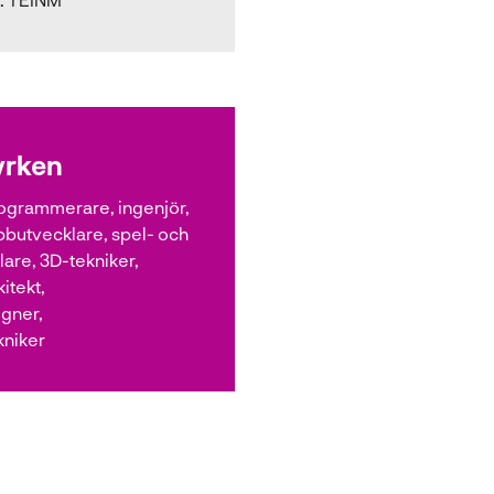
yrken
ogrammerare, ingenjör,
bbutvecklare, spel- och
are, 3D-tekniker,
itekt,
igner,
kniker