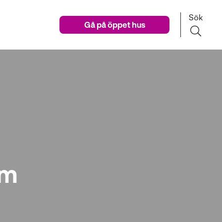
Sök
Gå på öppet hus
lm