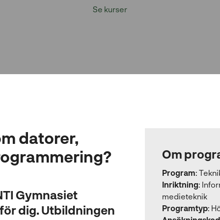
Se kurser
om datorer,
programmering?
Om progr
Program
:
Tekn
Inriktning
:
Info
NTI Gymnasiet
medieteknik
för dig. Utbildningen
Programtyp
:
Hö
Ansökningskod