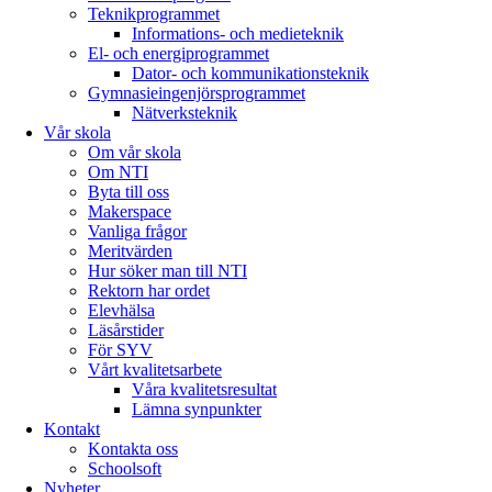
Teknikprogrammet
Informations- och medieteknik
El- och energiprogrammet
Dator- och kommunikationsteknik
Gymnasieingenjörsprogrammet
Nätverksteknik
Vår skola
Om vår skola
Om NTI
Byta till oss
Makerspace
Vanliga frågor
Meritvärden
Hur söker man till NTI
Rektorn har ordet
Elevhälsa
Läsårstider
För SYV
Vårt kvalitetsarbete
Våra kvalitetsresultat
Lämna synpunkter
Kontakt
Kontakta oss
Schoolsoft
Nyheter