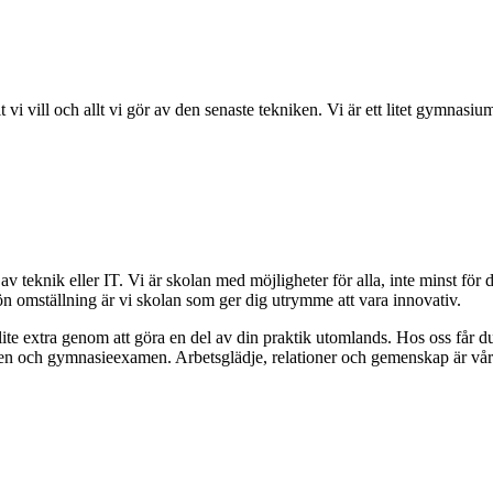
i vill och allt vi gör av den senaste tekniken. Vi är ett litet gymnasium
 teknik eller IT. Vi är skolan med möjligheter för alla, inte minst för 
rön omställning är vi skolan som ger dig utrymme att vara innovativ.
e extra genom att göra en del av din praktik utomlands. Hos oss får du st
len och gymnasieexamen. Arbetsglädje, relationer och gemenskap är våra