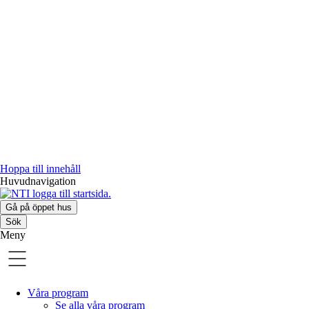
Hoppa till innehåll
Huvudnavigation
Gå på öppet hus
Sök
Meny
Våra program
Se alla våra program