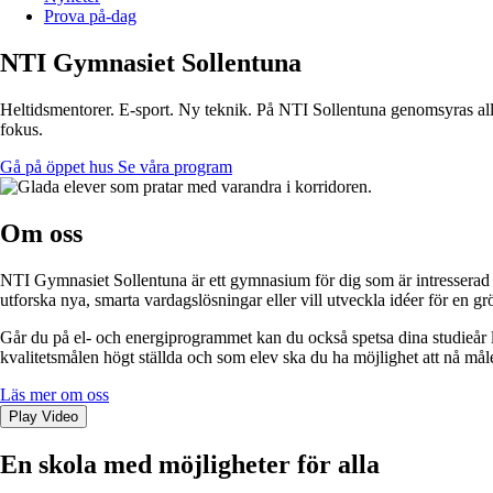
Prova på-dag
NTI Gymnasiet
Sollentuna
Heltidsmentorer. E-sport. Ny teknik. På NTI Sollentuna genomsyras allt v
fokus.
Gå på öppet hus
Se våra program
Om oss
NTI Gymnasiet Sollentuna är ett gymnasium för dig som är intresserad av
utforska nya, smarta vardagslösningar eller vill utveckla idéer för en g
Går du på el- och energiprogrammet kan du också spetsa dina studieår lit
kvalitetsmålen högt ställda och som elev ska du ha möjlighet att nå må
Läs mer om oss
Play Video
En skola med möjligheter för alla