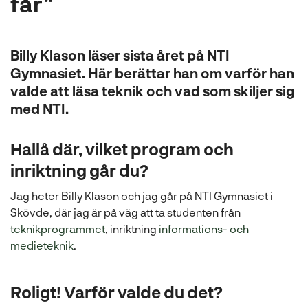
får"
l
Billy Klason läser sista året på NTI
Gymnasiet. Här berättar han om varför han
valde att läsa teknik och vad som skiljer sig
med NTI.
Hallå där, vilket program och
inriktning går du?
Jag heter Billy Klason och jag går på NTI Gymnasiet i
Skövde, där jag är på väg att ta studenten från
(
teknikprogrammet
, inriktning
informations- och
(
ö
medieteknik
.
ö
p
p
p
Roligt! Varför valde du det?
p
n