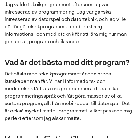
n
a
Jag valde teknikprogrammet eftersom jag var
a
s
intresserad av programmering. Jag var ganska
s
i
intresserad av datorspel och datorteknik, och jag ville
i
n
därför gå teknikprogrammet med inriktning
n
y
informations- och medieteknik för att lära mig hur man
y
t
gör appar, program och liknande.
t
t
t
f
f
ö
Vad är det bästa med ditt program?
ö
n
Det bästa med teknikprogrammet är den breda
n
s
kunskapen man får. Vi har i informations- och
s
t
medieteknik fått lära oss programmera i flera olika
t
e
programmeringsspråk och fått göra massor av olika
e
r
sorters program, allt från mobil-appar till datorspel. Det
r
)
är också mycket matte i programmet, vilket passade mig
)
perfekt eftersom jag älskar matte.