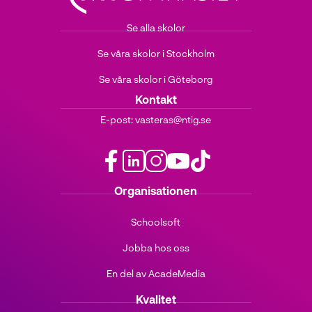
Se alla skolor
Se våra skolor i Stockholm
Se våra skolor i Göteborg
Kontakt
E-post:
vasteras@ntig.se
f
l
i
y
t
Organisationen
a
i
n
o
i
c
n
s
u
k
Schoolsoft
e
k
t
t
t
b
e
a
u
o
Jobba hos oss
o
d
g
b
k
o
i
r
e
(
En del av AcadeMedia
k
n
a
(
ö
(
(
m
ö
p
Kvalitet
ö
ö
(
p
p