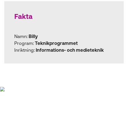
s
t
Fakta
e
r
)
Namn:
Billy
Program:
Teknikprogrammet
Inriktning:
Informations- och medieteknik
"Man behöver inte oroa
sig för att man inte kan