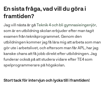
En sista fråga, vad vill du göra i
framtiden?
(
Jag vill nästa år gå
Teknik 4 och bli gymnasieingenjör
,
ö
som är en utbildning skolan erbjuder efter man tagit
p
examen från teknikprogrammet. Genom den
p
utbildningen kommer jag få lära mig att arbeta som man
n
gör ute i arbetslivet, och eftersom man får APL, har jag
a
kanske chans att få jobb direkt efter utbildningen. Jag
s
funderar också på att studera vidare efter TE4 som
i
spelprogrammerare på högskolan.
n
y
Stort tack för intervjun och lycka till i framtiden!
t
t
f
ö
n