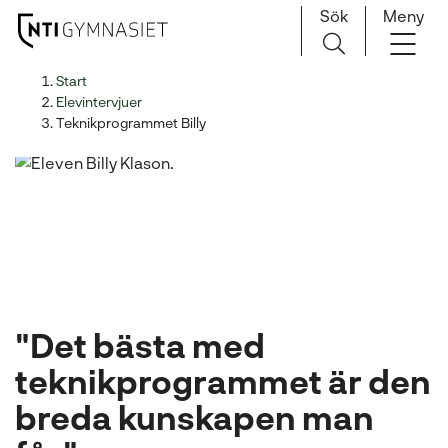
Sök
Meny
H
Huvudnavigation
Start
o
Elevintervjuer
p
Teknikprogrammet Billy
p
a
t
i
l
l
i
n
"Det bästa med
n
e
teknikprogrammet är den
h
breda kunskapen man
å
l