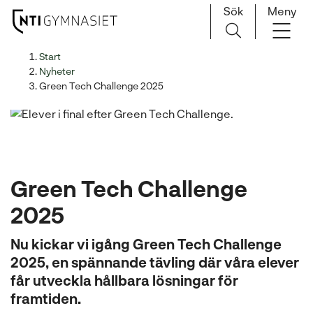
Sök
Meny
H
Huvudnavigation
Start
o
Nyheter
p
Green Tech Challenge 2025
p
a
t
i
l
Green Tech Challenge
l
i
2025
n
n
Nu kickar vi igång Green Tech Challenge
e
2025, en spännande tävling där våra elever
h
får utveckla hållbara lösningar för
å
framtiden.
l