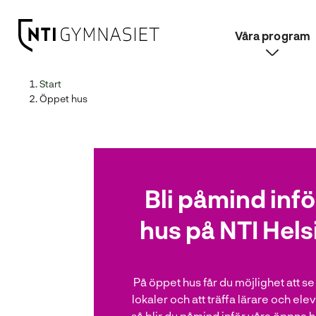
Våra program
H
Huvudnavigation
Start
o
Öppet hus
p
p
a
t
i
Bli påmind inf
l
l
hus på NTI Hel
i
n
n
e
På öppet hus får du möjlighet att se
h
lokaler och att träffa lärare och elev
å
så blir du påmind inför våra öppna 