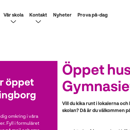
Vår skola
Kontakt
Nyheter
Prova på-dag
Öppet hus
ör öppet
Gymnasiet
singborg
Vill du kika runt i lokalerna o
skolan? Då är du välkommen på
 dig omkring i våra
er. Fyll i formuläret
hus på mail och sms