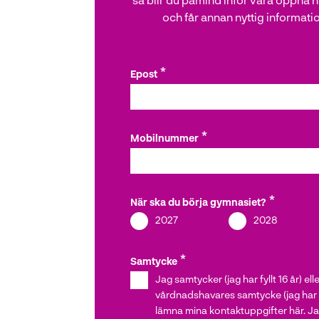
l
och får annan nyttig informati
l
Epost
Mobilnummer
När ska du börja gymnasiet?
2027
2028
Samtycke
Jag samtycker (jag har fyllt 16 år) ell
vårdnadshavares samtycke (jag har inte
lämna mina kontaktuppgifter här. Jag