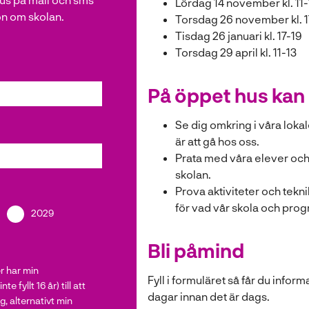
Lördag 14 november kl. 11-
on om skolan.
Torsdag 26 november kl. 1
Tisdag 26 januari kl. 17-19
Torsdag 29 april kl. 11-13
På öppet hus kan 
Se dig omkring i våra lokal
är att gå hos oss.
Prata med våra elever och l
skolan.
Prova aktiviteter och teknik
för vad vår skola och pro
2029
Bli påmind
er har min
Fyll i formuläret så får du inf
 fyllt 16 år) till att
dagar innan det är dags.
, alternativt min