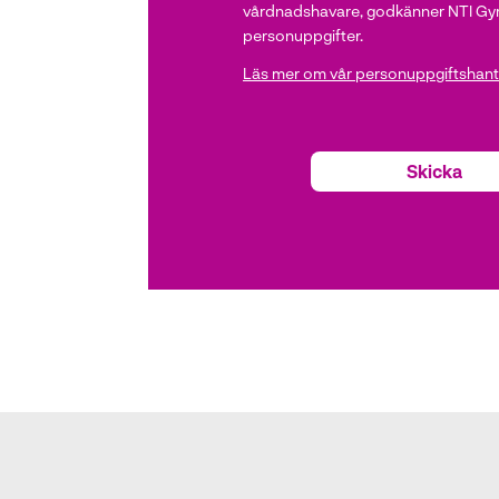
vårdnadshavare, godkänner NTI Gym
personuppgifter.
Läs mer om vår personuppgiftshante
Skicka