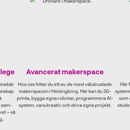
llege
Avancerat makerspace
innebär
Hos oss hittar du ett av de mest välutrustade
Här f
kunskap
makerspacen i Helsingborg. Här kan du 3D-
system
å
printa, bygga egna robotar, programmera AI-
som o
t sam-
system, vara kreativ och driva egna projekt.
studen
vet – så
g.