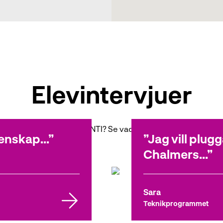
Elevintervjuer
Hur är det att gå på NTI? Se vad våra elever tycker!
enskap...
Jag vill plug
Chalmers...
Sara
Teknikprogrammet