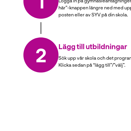
1
Logga in på gymnasieantagningen 
l
här”-knappen längre ned med uppg
l
posten eller av SYV på din skola.
Lägg till utbildningar
2
Sök upp vår skola och det program 
Klicka sedan på “lägg till”/”välj”.