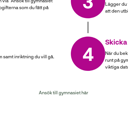
3
via ”Ansök till gymnasiet
Lägger du t
ifterna som du fått på
att den utb
Skicka
4
När du bekr
samt inriktning du vill gå.
runt på gy
viktiga da
(
Ansök till gymnasiet här
ö
p
p
n
a