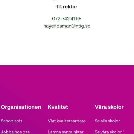
Tf. rektor
072-742 41 58
nayef.osman@ntig.se
Organisationen
Kvalitet
Våra skolor
Schoolsoft
Vårt kvalitetsarbete
Se alla skolor
Jobba hos oss
Lämna synpunkter
Se våra skolor i