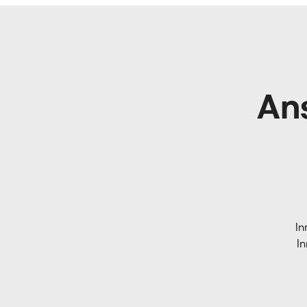
An
In
In