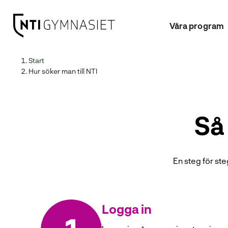
Våra program
H
Huvudnavigation
Start
o
Hur söker man till NTI
p
p
a
Så
t
i
l
l
En steg för ste
i
n
n
e
Logga in
h
å