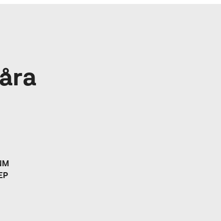
åra
NM
EP