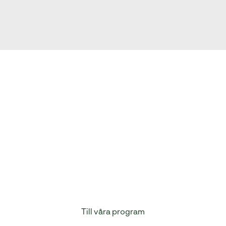
Val av program
t att veta vilket program man borde välja. Ett tips är att saml
öjligt om programmen, se vilka kurser som ingår och välja n
intresserad av.
Till våra program