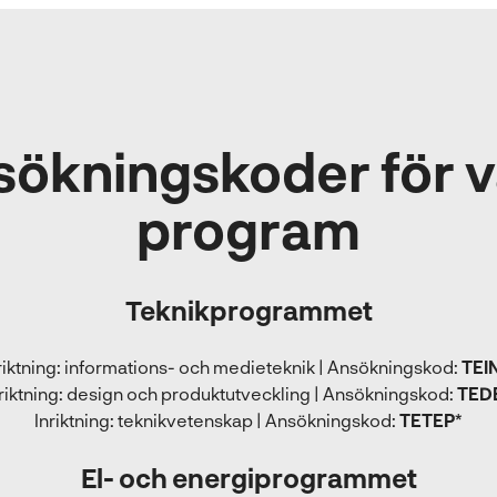
s
i
n
y
t
sökningskoder för v
t
f
program
ö
n
s
t
Teknikprogrammet
e
r
riktning: informations- och medieteknik | Ansökningskod:
)
TEI
riktning: design och produktutveckling | Ansökningskod:
TED
Inriktning: teknikvetenskap | Ansökningskod:
TETEP*
El- och energiprogrammet