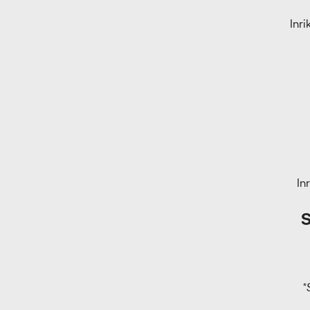
Inr
In
S
*