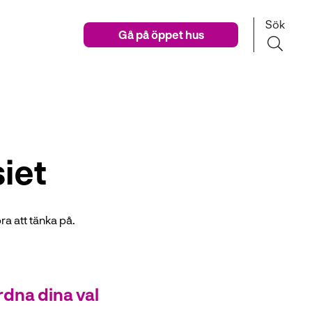
Sök
Gå på öppet hus
iet
ra att tänka på.
dna dina val