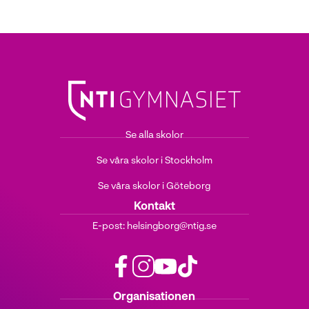
Se alla skolor
Se våra skolor i Stockholm
Se våra skolor i Göteborg
Kontakt
E-post:
helsingborg@ntig.se
f
i
y
t
Organisationen
a
n
o
i