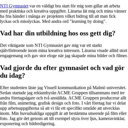
NTI Gymnasiet
var en väldigt bra start för mig som gillar att arbeta
med praktiska och kreativa uppgifter. Lärarna lät mig och mina vänner
ha fria händer i många av projekten vilket bidrog till att man fick
lyckas och misslyckas. Med andra ord "learning by doing".
Vad har din utbildning hos oss gett dig?
Det viktigaste som NTI Gymnasiet gav mig var ett starkt
självförtroende inom mina kreativa intressen. Lärarna visade alltid stort
engagemang och gav stor eloge när jag skapade mina bilder och filmer.
Vad gjorde du efter gymnasiet och vad gör
du idag?
Efter studenten läste jag Visuell kommunikation på Malmö universitet.
Sedan startade jag reklambyrån ACME Gruppen tillsammans med tre
andra företagsägare och två anställda. ACME Gruppen producerar allt
från film, animering, grafisk design och foto. I vårt företag har vi delat
upp arbetsuppgifterna så att vi får ett specifikt område att utvecklas
inom. Min huvudsakliga uppgift är att bestämma utseende på film eller
foto. Jag gör det genom att till exempel styra över ljus, kameravinklar,
exponering och bildredigering.