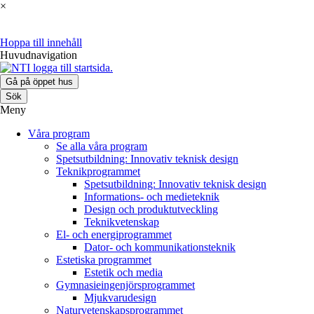
×
Hoppa till innehåll
Huvudnavigation
Gå på öppet hus
Sök
Meny
Våra program
Se alla våra program
Spetsutbildning: Innovativ teknisk design
Teknikprogrammet
Spetsutbildning: Innovativ teknisk design
Informations- och medieteknik
Design och produktutveckling
Teknikvetenskap
El- och energiprogrammet
Dator- och kommunikationsteknik
Estetiska programmet
Estetik och media
Gymnasieingenjörsprogrammet
Mjukvarudesign
Naturvetenskapsprogrammet