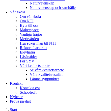
Naturvetenskap
Naturvetenskap och samhälle
Vår skola
Om vår skola
Om NTI
Byta till oss
Makerspace
Vanliga frågor
Meritvärden
Hur söker man till NTI
Rektorn har ordet
Elevhälsa
Läsårstider
För SYV
Vårt kvalitetsarbete
Se vårt kvalitetsarbete
Våra kvalitetsresultat
Lämna synpunkter
Kontakt
Kontakta oss
Schoolsoft
Nyheter
Prova på-dag
Start