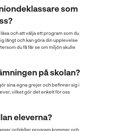
en niondeklassare som
oss?
ll läsa och att välja ett program som du
dig långt och kan göra din upplevelse
ftersom du få får se om miljön skulle
tämningen på skolan?
ör sina egna grejer och befinner sig i
ver, vilket gör det enkelt för oss
lan eleverna?
ka klasser och/eller program kommer och