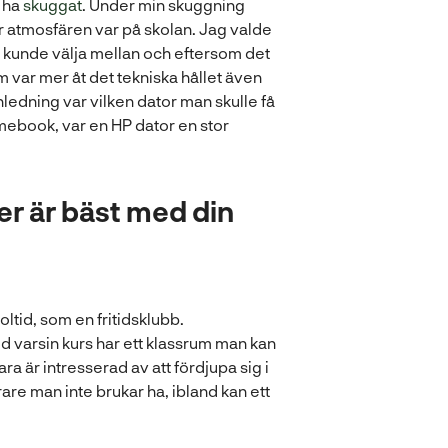
t ha
skuggat
. Under min skuggning
r atmosfären var på skolan. Jag valde
an kunde välja mellan och eftersom det
m var mer åt det tekniska hållet även
ledning var vilken dator man skulle få
omebook, var en HP dator en stor
r är bäst med din
oltid, som en fritidsklubb.
d varsin kurs har ett klassrum man kan
ara är intresserad av att fördjupa sig i
rare man inte brukar ha, ibland kan ett