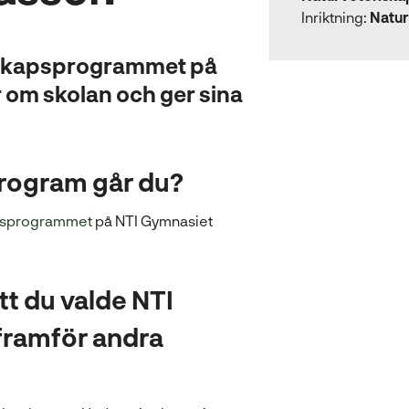
Inriktning:
Natu
nskapsprogrammet på
 om skolan och ger sina
program går du?
psprogrammet
på NTI Gymnasiet
tt du valde NTI
framför andra