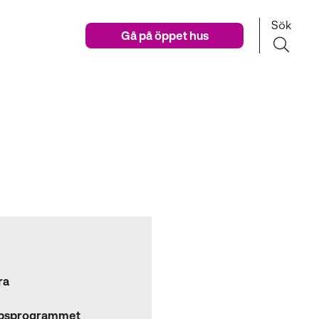
Sök
Gå på öppet hus
ra
apsprogrammet