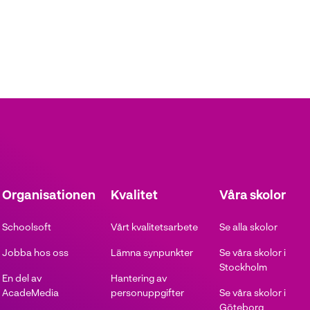
Organisationen
Kvalitet
Våra skolor
Schoolsoft
Vårt kvalitetsarbete
Se alla skolor
Jobba hos oss
Lämna synpunkter
Se våra skolor i
Stockholm
En del av
Hantering av
AcadeMedia
personuppgifter
Se våra skolor i
Göteborg