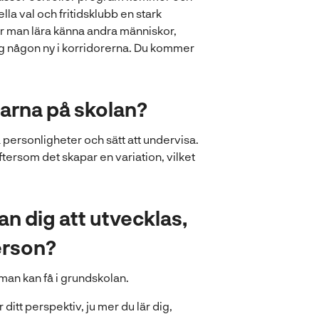
la val och fritidsklubb en stark
r man lära känna andra människor,
sig någon ny i korridorerna. Du kommer
rarna på skolan?
a personligheter och sätt att undervisa.
ftersom det skapar en variation, vilket
lan dig att utvecklas,
erson?
 man kan få i grundskolan.
 ditt perspektiv, ju mer du lär dig,