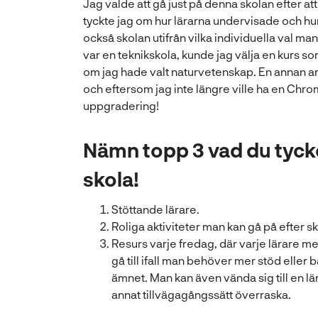
Jag valde att gå just på denna skolan efter at
tyckte jag om hur lärarna undervisade och hu
också skolan utifrån vilka individuella val m
var en teknikskola, kunde jag välja en kurs so
om jag hade valt naturvetenskap. En annan an
och eftersom jag inte längre ville ha en Chr
uppgradering!
Nämn topp 3 vad du tycke
skola!
Stöttande lärare.
Roliga aktiviteter man kan gå på efter sk
Resurs varje fredag, där varje lärare me
gå till ifall man behöver mer stöd eller b
ämnet. Man kan även vända sig till en lä
annat tillvägagångssätt överraska.