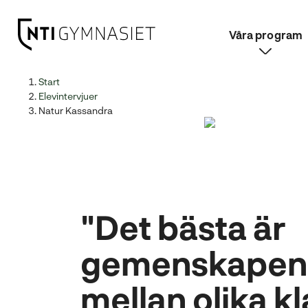
Våra program
H
Huvudnavigation
Start
o
Elevintervjuer
p
Natur Kassandra
p
a
t
i
l
l
"Det bästa är
i
n
gemenskapen,
n
e
mellan olika kl
h
å