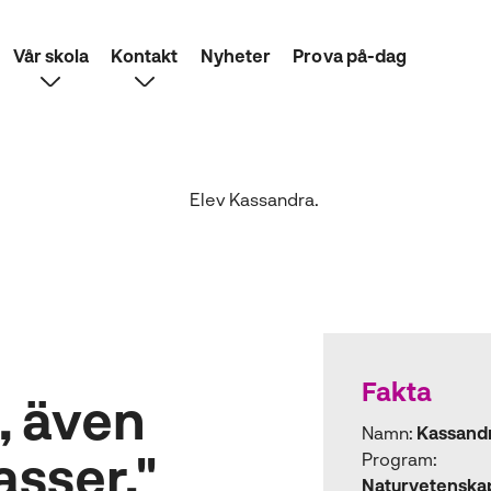
Vår skola
Kontakt
Nyheter
Prova på-dag
Fakta
 även
Namn:
Kassand
asser."
Program:
Naturvetensk