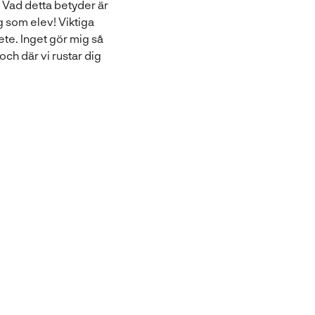
 Vad detta betyder är
g som elev! Viktiga
e. Inget gör mig så
och där vi rustar dig
 jag ser vad våra e
ommer kan jag inte l