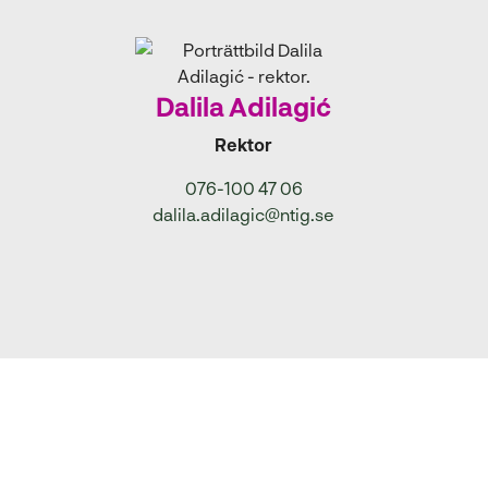
Dalila Adilagić
Rektor
076-100 47 06
dalila.adilagic@ntig.se