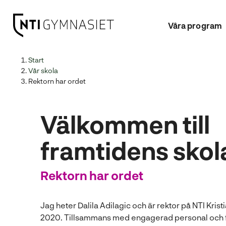
Våra program
H
Huvudnavigation
Start
o
Vår skola
p
Rektorn har ordet
p
a
Välkommen till
t
i
l
framtidens skol
l
i
Rektorn har ordet
n
n
e
Jag heter Dalila Adilagic och är rektor på NTI Kris
h
2020. Tillsammans med engagerad personal och fa
å