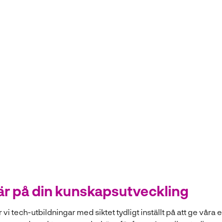
att bli oerhört stolt
Dalila Adilagic, rektor
NTI Gymnasiet Kristianstad
är på din kunskapsutveckling
i tech-utbildningar med siktet tydligt inställt på att ge våra 