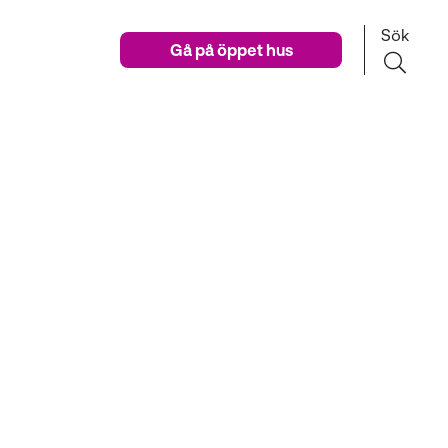
Sök
Gå på öppet hus