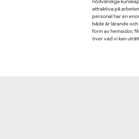
nödvändiga kunskap
attraktiva på arbets
personal har en eno
både är lärande och 
form av hemsidor, film
över vad vi kan uträt