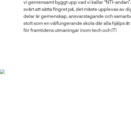
vi gemensamt byggt upp vad vi kallar “NTI-andan”.
l
svårt att sätta fingret på, det måste upplevas av di
l
delar är gemenskap, ansvarstagande och samarbet
stolt som en välfungerande skola där alla hjälps åt 
för framtidens utmaningar inom tech och IT!
När
åstadk