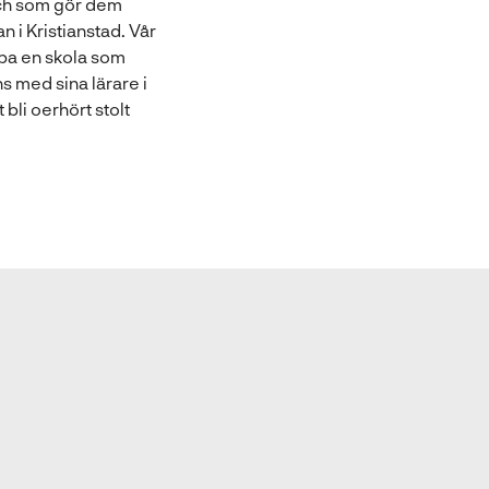
och som gör dem
 i Kristianstad. Vår
pa en skola som
s med sina lärare i
 bli oerhört stolt