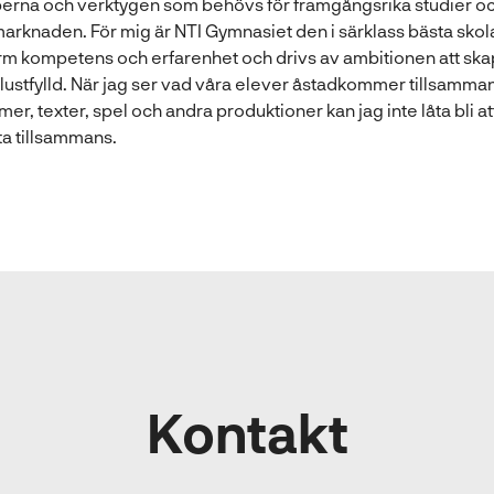
erna och verktygen som behövs för framgångsrika studier 
marknaden. För mig är NTI Gymnasiet den i särklass bästa skolan
rm kompetens och erfarenhet och drivs av ambitionen att ska
lustfylld. När jag ser vad våra elever åstadkommer tillsamman
er, texter, spel och andra produktioner kan jag inte låta bli att
ta tillsammans.
Kontakt