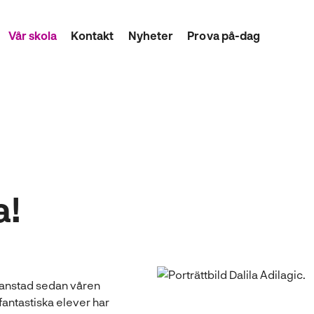
Vår skola
Kontakt
Nyheter
Prova på-dag
a!
tianstad sedan våren
ntastiska elever har