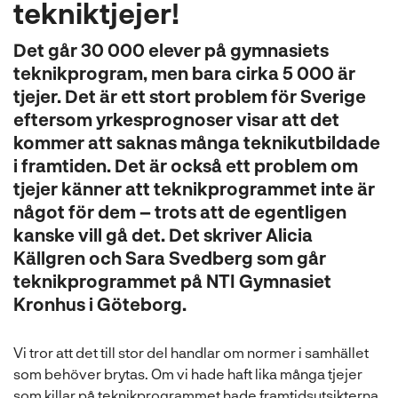
tekniktjejer!
l
Det går 30 000 elever på gymnasiets
teknikprogram, men bara cirka 5 000 är
tjejer. Det är ett stort problem för Sverige
eftersom yrkesprognoser visar att det
kommer att saknas många teknikutbildade
i framtiden. Det är också ett problem om
tjejer känner att teknikprogrammet inte är
något för dem – trots att de egentligen
kanske vill gå det. Det skriver Alicia
Källgren och Sara Svedberg som går
teknikprogrammet på NTI Gymnasiet
Kronhus i Göteborg.
Vi tror att det till stor del handlar om normer i samhället
som behöver brytas. Om vi hade haft lika många tjejer
som killar på teknikprogrammet hade framtidsutsikterna