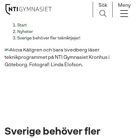
Sök
Meny
H
Huvudnavigation
Start
o
Nyheter
p
Sverige behöver fler tekniktjejer!
p
a
t
i
l
l
i
n
n
e
h
å
Sverige behöver fler
l