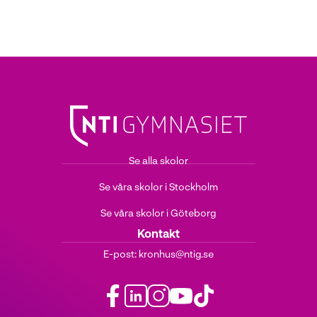
Se alla skolor
Se våra skolor i Stockholm
Se våra skolor i Göteborg
Kontakt
E-post:
kronhus@ntig.se
f
l
i
y
t